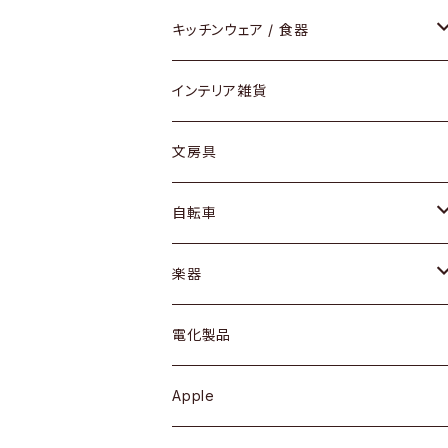
ダイニングセット / ダイニングテーブル
テーブルランプ / デスクスタンド
アクセサリー
キッチンウェア / 食器
リング
ローテーブル / サイドテーブル
フロアライト
財布
グラス / タンブラー
インテリア雑貨
ピアス / イヤリング
デスク / コンソール
バッグ
カップ / マグ
文房具
ネックレス / ペンダント
ドレッサー
アウター
プレート / ボウル
自転車
ブレスレット / バングル
シェルフ
トップス
カトラリー
dahon
楽器
ブローチ
キュリオケース / 飾り棚
ワンピース
ケトル / ティーポット
ギター
電化製品
その他アクセサリー
カップボード / 食器棚
ボトムス
鍋 / フライパン
ベース
Apple