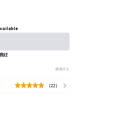
vailable
向け
通報する
(22)