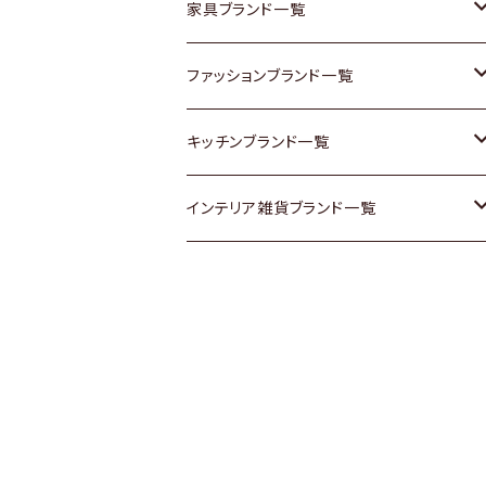
チェスト
靴
Vintage / ヴィンテージ
その他楽器
家具ブランド一覧
その他家具
スカーフ
銀製品
ACME Furniture / アクメ ファニチャー
ファッションブランド一覧
Vintageヴィンテージ / Antiqueアンティ
腕時計
和物 / 作家物
ACTUS / アクタス
agnes b / アニエス ベー
キッチンブランド一覧
ーク
Vintage / ヴィンテージ
その他キッチン雑貨
arflex / アルフレックス
BALLY / バリー
ARABIA / アラビア
インテリア雑貨ブランド一覧
Designers / デザイナーズ
Designers / デザイナーズ
B-COMPANY / ビーカンパニー
BOTTEGA VENETA / ボッテガ・ヴェネ
Baccrat / バカラ
ALESSI / アレッシィ
リメイク / DIY
タ
その他ファッション
BoConcept / ボーコンセプト
Fire-King / ファイヤーキング
Dulton / ダルトン
Burberry / バーバリー
Cassina / カッシーナ
GUSTAFSBERG / グスタフスベリ
Lisa Larson / リサラーソン
Barbour / バブアー
CRASH GATE / (Knot antiques)
Herend / ヘレンド
LLADRO / リアドロ