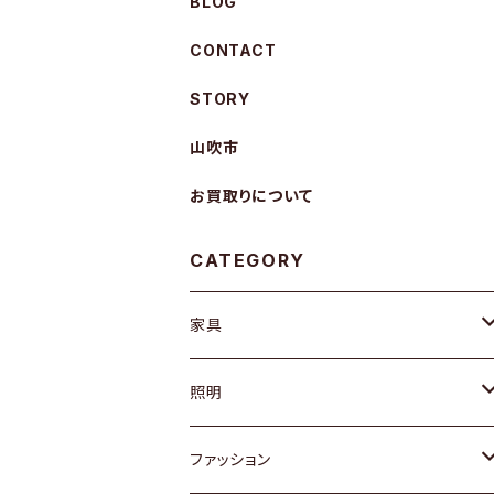
BLOG
CONTACT
STORY
山吹市
お買取りについて
CATEGORY
家具
ソファ / ベンチ
照明
チェア / スツール
ペンダントライト
ファッション