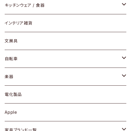
ダイニングセット / ダイニングテーブル
テーブルランプ / デスクスタンド
アクセサリー
キッチンウェア / 食器
リング
ローテーブル / サイドテーブル
フロアライト
財布
グラス / タンブラー
インテリア雑貨
ピアス / イヤリング
デスク / コンソール
バッグ
カップ / マグ
文房具
ネックレス / ペンダント
ドレッサー
アウター
プレート / ボウル
自転車
ブレスレット / バングル
シェルフ
トップス
カトラリー
dahon
楽器
ブローチ
キュリオケース / 飾り棚
ワンピース
ケトル / ティーポット
ギター
電化製品
その他アクセサリー
カップボード / 食器棚
ボトムス
鍋 / フライパン
ベース
Apple
チェスト
靴
Vintage / ヴィンテージ
その他楽器
家具ブランド一覧