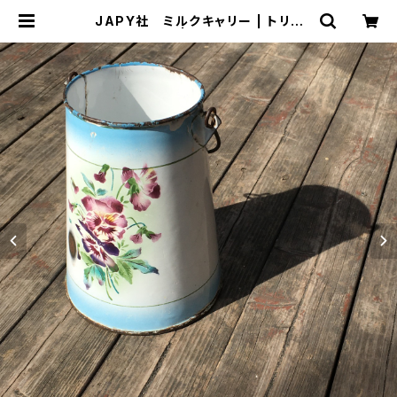
JAPY社 ミルクキャリー | トリノ
ス-torinoth- | 新宿区神楽坂のリサ
イクルショップ・古着