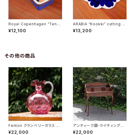
Royal Copenhagen “Tener
ARABIA “Kookki” cutting b
a” Butter Case
oard
¥12,100
¥13,200
その他の商品
Fenton クランベリーガラス ピ
アンティーク調・ライティングデ
ッチャー
スク
¥22,000
¥22,000