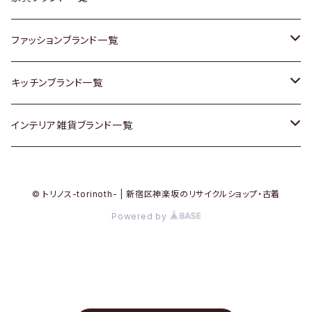
その他家具
スカーフ
銀製品
ACME Furniture / アクメ ファニチャー
ファッションブランド一覧
Vintageヴィンテージ / Antiqueアンティーク
腕時計
和物 / 作家物
ACTUS / アクタス
agnes b / アニエス ベー
キッチンブランド一覧
Designers / デザイナーズ
Vintage / ヴィンテージ
その他キッチン雑貨
arflex / アルフレックス
BALLY / バリー
ARABIA / アラビア
インテリア雑貨ブランド一覧
リメイク / DIY
Designers / デザイナーズ
B-COMPANY / ビーカンパニー
BOTTEGA VENETA / ボッテガ・ヴェネタ
Baccrat / バカラ
ALESSI / アレッシィ
© トリノス-torinoth- | 新宿区神楽坂のリサイクルショップ・古着
その他ファッション
BoConcept / ボーコンセプト
Burberry / バーバリー
Fire-King / ファイヤーキング
Dulton / ダルトン
Powered by
Cassina / カッシーナ
Barbour / バブアー
GUSTAFSBERG / グスタフスベリ
Lisa Larson / リサラーソン
CRASH GATE / (Knot antiques)
BVLGARI / ブルガリ
Herend / ヘレンド
LLADRO / リアドロ