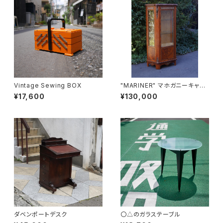
Vintage Sewing BOX
"MARINER" マホガニーキャビ
ネット
¥17,600
¥130,000
ダベンポートデスク
〇△のガラステーブル