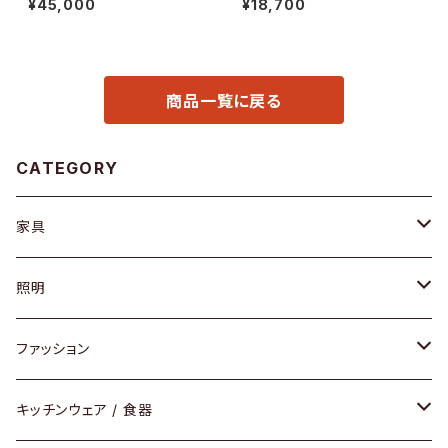
¥45,000
¥18,700
商品一覧に戻る
CATEGORY
家具
ソファ / ベンチ
照明
チェア / スツール
ペンダントライト
ファッション
ダイニングセット / ダイニングテーブル
テーブルランプ / デスクスタンド
アクセサリー
キッチンウェア / 食器