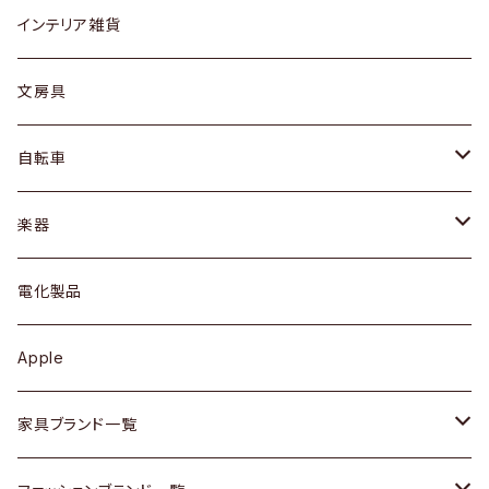
リング
ローテーブル / サイドテーブル
フロアライト
財布
グラス / タンブラー
インテリア雑貨
ピアス / イヤリング
デスク / コンソール
バッグ
カップ / マグ
文房具
ネックレス / ペンダント
ドレッサー
アウター
プレート / ボウル
自転車
ブレスレット / バングル
シェルフ
トップス
カトラリー
dahon
楽器
ブローチ
キュリオケース / 飾り棚
ワンピース
ケトル / ティーポット
ギター
電化製品
その他アクセサリー
カップボード / 食器棚
ボトムス
鍋 / フライパン
ベース
Apple
チェスト
靴
Vintage / ヴィンテージ
その他楽器
家具ブランド一覧