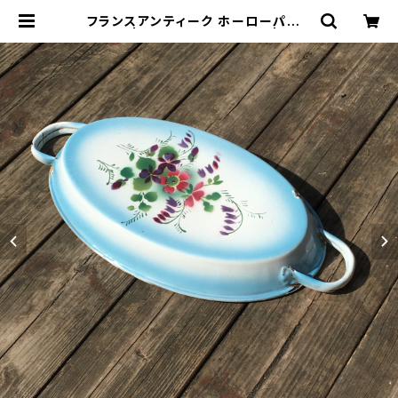
フランスアンティーク ホーローパエリ
アパン | トリノス-torinoth- | 新宿
区神楽坂のリサイクルショップ・古着