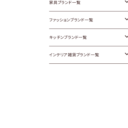
チェスト
靴
Vintage / ヴィンテージ
その他楽器
家具ブランド一覧
その他家具
スカーフ
銀製品
ACME Furniture / アクメ ファニチャー
ファッションブランド一覧
Vintageヴィンテージ / Antiqueアンティ
腕時計
和物 / 作家物
ACTUS / アクタス
agnes b / アニエス ベー
キッチンブランド一覧
ーク
Vintage / ヴィンテージ
その他キッチン雑貨
arflex / アルフレックス
BALLY / バリー
ARABIA / アラビア
インテリア雑貨ブランド一覧
Designers / デザイナーズ
Designers / デザイナーズ
B-COMPANY / ビーカンパニー
BOTTEGA VENETA / ボッテガ・ヴェネ
Baccrat / バカラ
ALESSI / アレッシィ
リメイク / DIY
タ
その他ファッション
BoConcept / ボーコンセプト
Fire-King / ファイヤーキング
Dulton / ダルトン
Burberry / バーバリー
Cassina / カッシーナ
GUSTAFSBERG / グスタフスベリ
Lisa Larson / リサラーソン
Barbour / バブアー
CRASH GATE / (Knot antiques)
Herend / ヘレンド
LLADRO / リアドロ