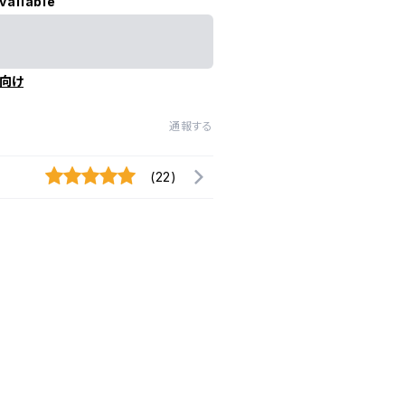
vailable
向け
通報する
(22)