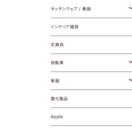
ダイニングセット / ダイニングテーブル
テーブルランプ / デスクスタンド
アクセサリー
キッチンウェア / 食器
リング
ローテーブル / サイドテーブル
フロアライト
財布
グラス / タンブラー
インテリア雑貨
ピアス / イヤリング
デスク / コンソール
バッグ
カップ / マグ
文房具
ネックレス / ペンダント
ドレッサー
アウター
プレート / ボウル
自転車
ブレスレット / バングル
シェルフ
トップス
カトラリー
dahon
楽器
ブローチ
キュリオケース / 飾り棚
ワンピース
ケトル / ティーポット
ギター
電化製品
その他アクセサリー
カップボード / 食器棚
ボトムス
鍋 / フライパン
ベース
Apple