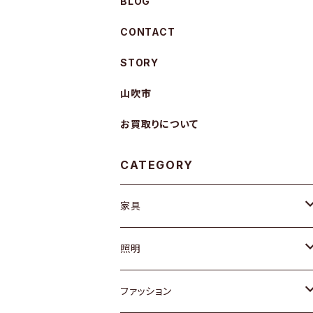
BLOG
CONTACT
STORY
山吹市
お買取りについて
CATEGORY
家具
ソファ / ベンチ
照明
チェア / スツール
ペンダントライト
ファッション