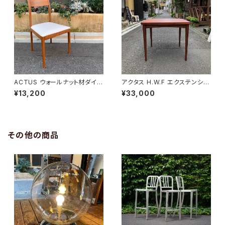
ACTUS ウォールナット材ダイニ
アクタス H.W.F エクステンショ
ングチェア
ンテーブル
¥13,200
¥33,000
その他の商品