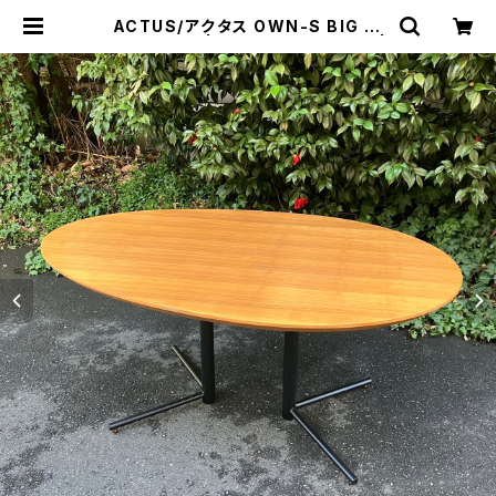
ACTUS/アクタス OWN-S BIG SI
DE TABLE | トリノス-torinoth- |
新宿区神楽坂のリサイクルショップ・
古着