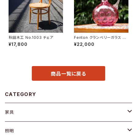
秋田木工 No.1003 チェア
Fenton クランベリーガラス ピ
ッチャー
¥17,800
¥22,000
商品一覧に戻る
CATEGORY
家具
ソファ / ベンチ
照明