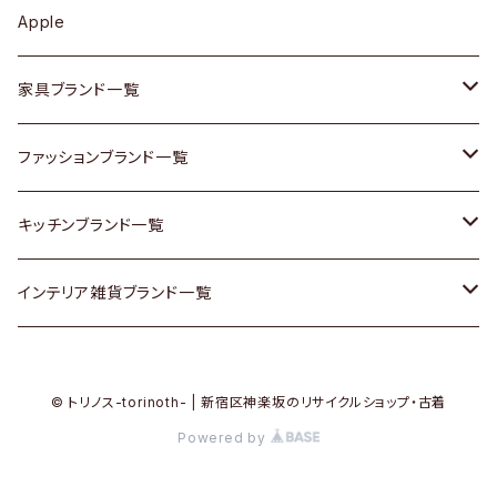
カップボード / 食器棚
ボトムス
鍋 / フライパン
ベース
Apple
チェスト
靴
Vintage / ヴィンテージ
その他楽器
家具ブランド一覧
その他家具
スカーフ
銀製品
ACME Furniture / アクメ ファニチャー
ファッションブランド一覧
Vintageヴィンテージ / Antiqueアンティーク
腕時計
和物 / 作家物
ACTUS / アクタス
agnes b / アニエス ベー
キッチンブランド一覧
Designers / デザイナーズ
Vintage / ヴィンテージ
その他キッチン雑貨
arflex / アルフレックス
BALLY / バリー
ARABIA / アラビア
インテリア雑貨ブランド一覧
リメイク / DIY
Designers / デザイナーズ
B-COMPANY / ビーカンパニー
BOTTEGA VENETA / ボッテガ・ヴェネタ
Baccrat / バカラ
ALESSI / アレッシィ
© トリノス-torinoth- | 新宿区神楽坂のリサイクルショップ・古着
その他ファッション
BoConcept / ボーコンセプト
Burberry / バーバリー
Fire-King / ファイヤーキング
Dulton / ダルトン
Powered by
Cassina / カッシーナ
Barbour / バブアー
GUSTAFSBERG / グスタフスベリ
Lisa Larson / リサラーソン