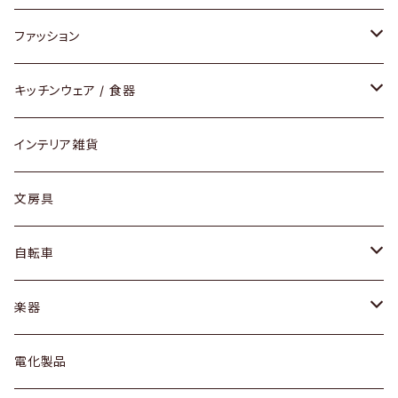
チェア / スツール
ペンダントライト
ファッション
ダイニングセット / ダイニングテーブル
テーブルランプ / デスクスタンド
アクセサリー
キッチンウェア / 食器
リング
ローテーブル / サイドテーブル
フロアライト
財布
グラス / タンブラー
インテリア雑貨
ピアス / イヤリング
デスク / コンソール
バッグ
カップ / マグ
文房具
ネックレス / ペンダント
ドレッサー
アウター
プレート / ボウル
自転車
ブレスレット / バングル
シェルフ
トップス
カトラリー
dahon
楽器
ブローチ
キュリオケース / 飾り棚
ワンピース
ケトル / ティーポット
ギター
電化製品
その他アクセサリー