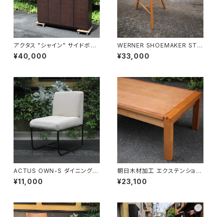
アクタス "シャイン" サイドボー
WERNER SHOEMAKER STO
ド
OL №59
¥40,000
¥33,000
ACTUS OWN-S ダイニングチ
朝日木材加工 エクステンション
ェア
リビングテーブル
¥11,000
¥23,100