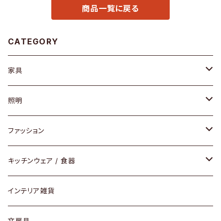
商品一覧に戻る
CATEGORY
家具
ソファ / ベンチ
照明
チェア / スツール
ペンダントライト
ファッション
ダイニングセット / ダイニングテーブル
テーブルランプ / デスクスタンド
アクセサリー
キッチンウェア / 食器
リング
ローテーブル / サイドテーブル
フロアライト
財布
グラス / タンブラー
インテリア雑貨
ピアス / イヤリング
デスク / コンソール
バッグ
カップ / マグ
文房具