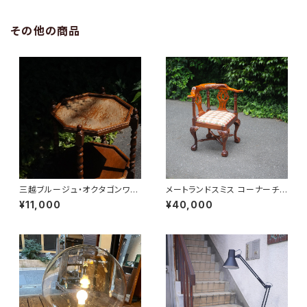
その他の商品
三越ブルージュ・オクタゴンワゴ
メートランドスミス コーナーチェ
ン
ア
¥11,000
¥40,000