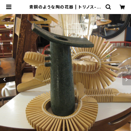
青銅のような陶の花器 | トリノス-to
rinoth- | 新宿区神楽坂のリサイク
ルショップ・古着