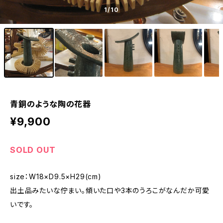
1
/10
青銅のような陶の花器
¥9,900
SOLD OUT
size：W18×D9.5×H29(cm)
出土品みたいな佇まい。傾いた口や3本のうろこがなんだか可愛
いです。