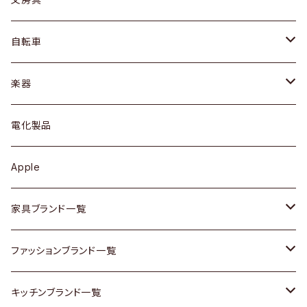
ネックレス / ペンダント
ドレッサー
アウター
プレート / ボウル
自転車
ブレスレット / バングル
シェルフ
トップス
カトラリー
dahon
楽器
ブローチ
キュリオケース / 飾り棚
ワンピース
ケトル / ティーポット
ギター
電化製品
その他アクセサリー
カップボード / 食器棚
ボトムス
鍋 / フライパン
ベース
Apple
チェスト
靴
Vintage / ヴィンテージ
その他楽器
家具ブランド一覧
その他家具
スカーフ
銀製品
ACME Furniture / アクメ ファニチャー
ファッションブランド一覧
Vintageヴィンテージ / Antiqueアンティーク
腕時計
和物 / 作家物
ACTUS / アクタス
agnes b / アニエス ベー
キッチンブランド一覧