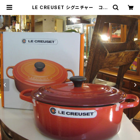
LE CREUSET シグニチャー ココ
ット・オーバル 25cm/チェリーレッド
| トリノス-torinoth- | 新宿区神楽
坂のリサイクルショップ・古着