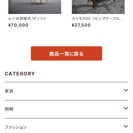
ルイ16世様式 1Pソファ
カリモク60 リビングテーブル
小
¥70,000
¥27,500
商品一覧に戻る
CATEGORY
家具
ソファ / ベンチ
照明
チェア / スツール
ペンダントライト
ファッション