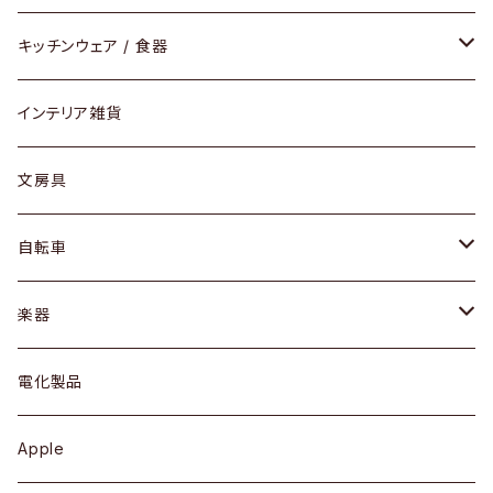
ダイニングセット / ダイニングテーブル
テーブルランプ / デスクスタンド
アクセサリー
キッチンウェア / 食器
リング
ローテーブル / サイドテーブル
フロアライト
財布
グラス / タンブラー
インテリア雑貨
ピアス / イヤリング
デスク / コンソール
バッグ
カップ / マグ
文房具
ネックレス / ペンダント
ドレッサー
アウター
プレート / ボウル
自転車
ブレスレット / バングル
シェルフ
トップス
カトラリー
dahon
楽器
ブローチ
キュリオケース / 飾り棚
ワンピース
ケトル / ティーポット
ギター
電化製品
その他アクセサリー
カップボード / 食器棚
ボトムス
鍋 / フライパン
ベース
Apple