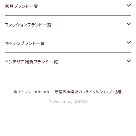
チェスト
靴
Vintage / ヴィンテージ
その他楽器
家具ブランド一覧
その他家具
スカーフ
銀製品
ACME Furniture / アクメ ファニチャー
ファッションブランド一覧
Vintageヴィンテージ / Antiqueアンティーク
腕時計
和物 / 作家物
ACTUS / アクタス
agnes b / アニエス ベー
キッチンブランド一覧
Designers / デザイナーズ
Vintage / ヴィンテージ
その他キッチン雑貨
arflex / アルフレックス
BALLY / バリー
ARABIA / アラビア
インテリア雑貨ブランド一覧
リメイク / DIY
Designers / デザイナーズ
B-COMPANY / ビーカンパニー
BOTTEGA VENETA / ボッテガ・ヴェネタ
Baccrat / バカラ
ALESSI / アレッシィ
© トリノス-torinoth- | 新宿区神楽坂のリサイクルショップ・古着
その他ファッション
BoConcept / ボーコンセプト
Burberry / バーバリー
Fire-King / ファイヤーキング
Dulton / ダルトン
Powered by
Cassina / カッシーナ
Barbour / バブアー
GUSTAFSBERG / グスタフスベリ
Lisa Larson / リサラーソン
CRASH GATE / (Knot antiques)
BVLGARI / ブルガリ
Herend / ヘレンド
LLADRO / リアドロ