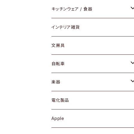
ダイニングセット / ダイニングテーブル
テーブルランプ / デスクスタンド
アクセサリー
キッチンウェア / 食器
リング
ローテーブル / サイドテーブル
フロアライト
財布
グラス / タンブラー
インテリア雑貨
ピアス / イヤリング
デスク / コンソール
バッグ
カップ / マグ
文房具
ネックレス / ペンダント
ドレッサー
アウター
プレート / ボウル
自転車
ブレスレット / バングル
シェルフ
トップス
カトラリー
dahon
楽器
ブローチ
キュリオケース / 飾り棚
ワンピース
ケトル / ティーポット
ギター
電化製品
その他アクセサリー
カップボード / 食器棚
ボトムス
鍋 / フライパン
ベース
Apple