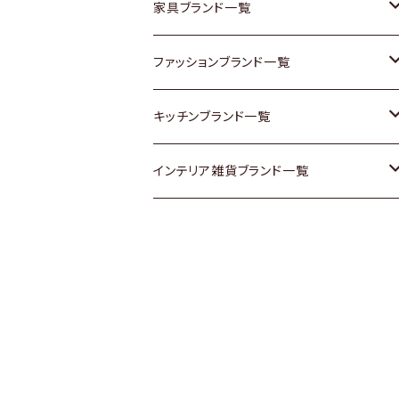
チェスト
靴
Vintage / ヴィンテージ
その他楽器
家具ブランド一覧
その他家具
スカーフ
銀製品
ACME Furniture / アクメ ファニチャー
ファッションブランド一覧
Vintageヴィンテージ / Antiqueアンティ
腕時計
和物 / 作家物
ACTUS / アクタス
agnes b / アニエス ベー
キッチンブランド一覧
ーク
Vintage / ヴィンテージ
その他キッチン雑貨
arflex / アルフレックス
BALLY / バリー
ARABIA / アラビア
インテリア雑貨ブランド一覧
Designers / デザイナーズ
Designers / デザイナーズ
B-COMPANY / ビーカンパニー
BOTTEGA VENETA / ボッテガ・ヴェネ
Baccrat / バカラ
ALESSI / アレッシィ
リメイク / DIY
タ
その他ファッション
BoConcept / ボーコンセプト
Fire-King / ファイヤーキング
Dulton / ダルトン
Burberry / バーバリー
Cassina / カッシーナ
GUSTAFSBERG / グスタフスベリ
Lisa Larson / リサラーソン
Barbour / バブアー
CRASH GATE / (Knot antiques)
Herend / ヘレンド
LLADRO / リアドロ