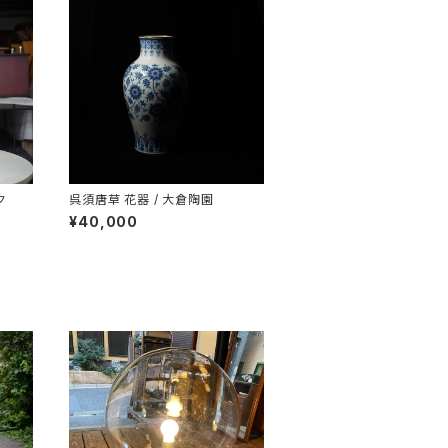
ク
呉須唐草 花器 / 大倉陶園
¥40,000