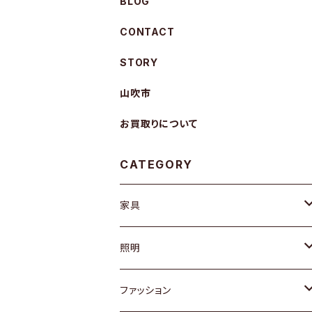
BLOG
CONTACT
STORY
山吹市
お買取りについて
CATEGORY
家具
ソファ / ベンチ
照明
チェア / スツール
ペンダントライト
ファッション