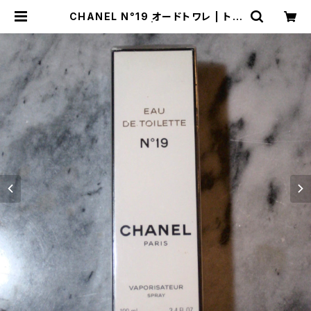
CHANEL N°19 オードトワレ | トリ
ノス-torinoth- | 新宿区神楽坂のリ
サイクルショップ・古着