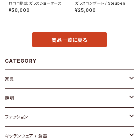
ロココ様式 ガラスショーケース
ガラスコンポート / Steuben
¥50,000
¥25,000
商品一覧に戻る
CATEGORY
家具
ソファ / ベンチ
照明
チェア / スツール
ペンダントライト
ファッション
ダイニングセット / ダイニングテーブル
テーブルランプ / デスクスタンド
アクセサリー
キッチンウェア / 食器