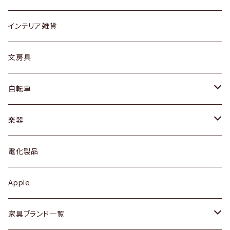
リング
ローテーブル / サイドテーブル
フロアライト
財布
グラス / タンブラー
インテリア雑貨
ピアス / イヤリング
デスク / コンソール
バッグ
カップ / マグ
文房具
ネックレス / ペンダント
ドレッサー
アウター
プレート / ボウル
自転車
ブレスレット / バングル
シェルフ
トップス
カトラリー
dahon
楽器
ブローチ
キュリオケース / 飾り棚
ワンピース
ケトル / ティーポット
ギター
電化製品
その他アクセサリー
カップボード / 食器棚
ボトムス
鍋 / フライパン
ベース
Apple
チェスト
靴
Vintage / ヴィンテージ
その他楽器
家具ブランド一覧