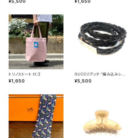
¥5,500
¥1,650
トリノストート ロゴ
GUCCI/グッチ "編み込みレザ
ーベルト"
¥1,650
¥5,500