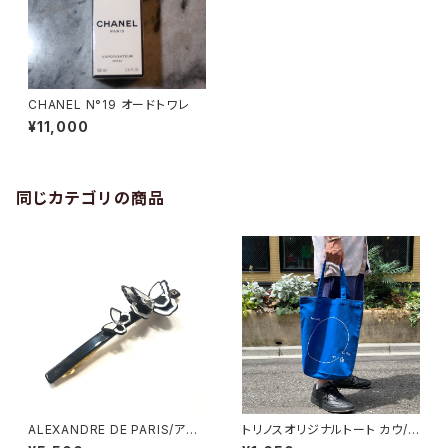
CHANEL N°19 オードトワレ
¥11,000
同じカテゴリの商品
ALEXANDRE DE PARIS/アレ
トリノスオリジナルトート カウ/ウ
クサンドルドゥパリ 蝶々バレッタ
ル