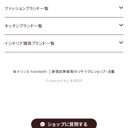
その他家具
スカーフ
銀製品
ACME Furniture / アクメ ファニチャー
ファッションブランド一覧
Vintageヴィンテージ / Antiqueアンティーク
腕時計
和物 / 作家物
ACTUS / アクタス
agnes b / アニエス ベー
キッチンブランド一覧
Designers / デザイナーズ
Vintage / ヴィンテージ
その他キッチン雑貨
arflex / アルフレックス
BALLY / バリー
ARABIA / アラビア
インテリア雑貨ブランド一覧
リメイク / DIY
Designers / デザイナーズ
B-COMPANY / ビーカンパニー
BOTTEGA VENETA / ボッテガ・ヴェネタ
Baccrat / バカラ
ALESSI / アレッシィ
© トリノス-torinoth- | 新宿区神楽坂のリサイクルショップ・古着
その他ファッション
BoConcept / ボーコンセプト
Burberry / バーバリー
Fire-King / ファイヤーキング
Dulton / ダルトン
Powered by
Cassina / カッシーナ
Barbour / バブアー
GUSTAFSBERG / グスタフスベリ
Lisa Larson / リサラーソン
CRASH GATE / (Knot antiques)
BVLGARI / ブルガリ
Herend / ヘレンド
LLADRO / リアドロ
ショップに質問する