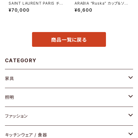
SAINT LAURENT PARIS チェ
ARABIA “Ruska” カップ＆ソー
ーンショルダーウォレット
サー
¥70,000
¥6,600
商品一覧に戻る
CATEGORY
家具
ソファ / ベンチ
照明
チェア / スツール
ペンダントライト
ファッション
ダイニングセット / ダイニングテーブル
テーブルランプ / デスクスタンド
アクセサリー
キッチンウェア / 食器