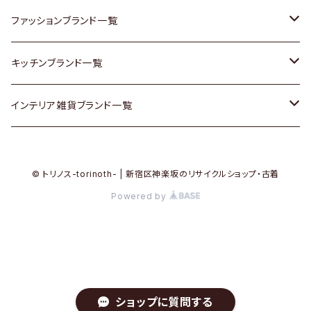
その他家具
スカーフ
銀製品
ACME Furniture / アクメ ファニチャー
ファッションブランド一覧
Vintageヴィンテージ / Antiqueアンティーク
腕時計
和物 / 作家物
ACTUS / アクタス
agnes b / アニエス ベー
キッチンブランド一覧
Designers / デザイナーズ
Vintage / ヴィンテージ
その他キッチン雑貨
arflex / アルフレックス
BALLY / バリー
ARABIA / アラビア
インテリア雑貨ブランド一覧
リメイク / DIY
Designers / デザイナーズ
B-COMPANY / ビーカンパニー
BOTTEGA VENETA / ボッテガ・ヴェネタ
Baccrat / バカラ
ALESSI / アレッシィ
© トリノス-torinoth- | 新宿区神楽坂のリサイクルショップ・古着
その他ファッション
BoConcept / ボーコンセプト
Burberry / バーバリー
Fire-King / ファイヤーキング
Dulton / ダルトン
Powered by
Cassina / カッシーナ
Barbour / バブアー
GUSTAFSBERG / グスタフスベリ
Lisa Larson / リサラーソン
CRASH GATE / (Knot antiques)
BVLGARI / ブルガリ
Herend / ヘレンド
LLADRO / リアドロ
ショップに質問する