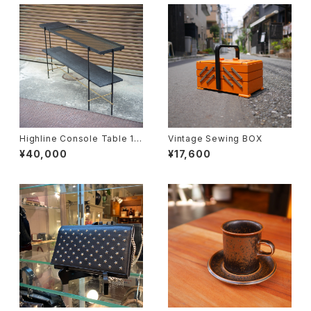
Highline Console Table 18
Vintage Sewing BOX
0
¥40,000
¥17,600