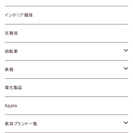
リング
ローテーブル / サイドテーブル
フロアライト
財布
グラス / タンブラー
インテリア雑貨
ピアス / イヤリング
デスク / コンソール
バッグ
カップ / マグ
文房具
ネックレス / ペンダント
ドレッサー
アウター
プレート / ボウル
自転車
ブレスレット / バングル
シェルフ
トップス
カトラリー
dahon
楽器
ブローチ
キュリオケース / 飾り棚
ワンピース
ケトル / ティーポット
ギター
電化製品
その他アクセサリー
カップボード / 食器棚
ボトムス
鍋 / フライパン
ベース
Apple
チェスト
靴
Vintage / ヴィンテージ
その他楽器
家具ブランド一覧