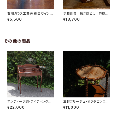
石川ガラス工藝舎 網目ワイング
伊藤剛俊 掻き落とし 茶碗
ラス
茶色
¥5,500
¥18,700
その他の商品
アンティーク調・ライティングデ
三越ブルージュ・オクタゴンワゴ
スク
ン
¥22,000
¥11,000