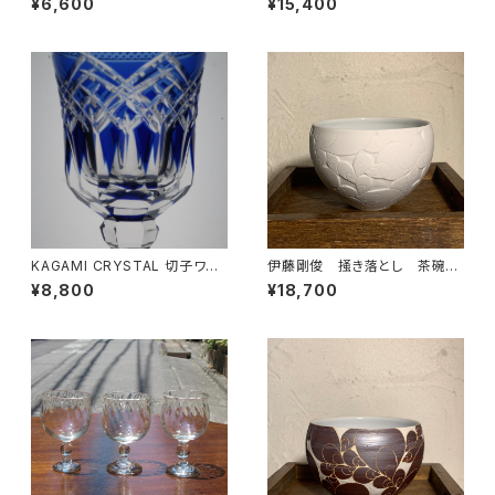
¥6,600
¥15,400
KAGAMI CRYSTAL 切子ワイ
伊藤剛俊 掻き落とし 茶碗
ングラス
白
¥8,800
¥18,700