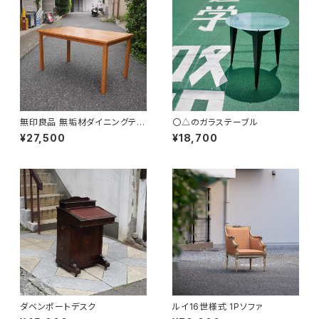
無印良品 無垢材ダイニングテー
〇△のガラステーブル
ブル
¥27,500
¥18,700
ダベンポートデスク
ルイ16世様式 1Pソファ