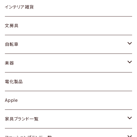
リング
ローテーブル / サイドテーブル
フロアライト
財布
グラス / タンブラー
インテリア雑貨
ピアス / イヤリング
デスク / コンソール
バッグ
カップ / マグ
文房具
ネックレス / ペンダント
ドレッサー
アウター
プレート / ボウル
自転車
ブレスレット / バングル
シェルフ
トップス
カトラリー
dahon
楽器
ブローチ
キュリオケース / 飾り棚
ワンピース
ケトル / ティーポット
ギター
電化製品
その他アクセサリー
カップボード / 食器棚
ボトムス
鍋 / フライパン
ベース
Apple
チェスト
靴
Vintage / ヴィンテージ
その他楽器
家具ブランド一覧