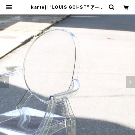
kartell "LOUIS GOHST” アーム
チェア | トリノス-torinoth- | 新宿
区神楽坂のリサイクルショップ・古着