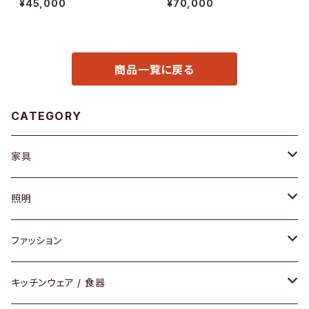
¥45,000
¥70,000
商品一覧に戻る
CATEGORY
家具
ソファ / ベンチ
照明
チェア / スツール
ペンダントライト
ファッション
ダイニングセット / ダイニングテーブル
テーブルランプ / デスクスタンド
アクセサリー
キッチンウェア / 食器