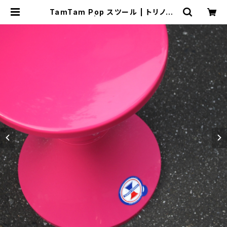
TamTam Pop スツール | トリノス-
torinoth- | 新宿区神楽坂のリサイ
クルショップ・古着