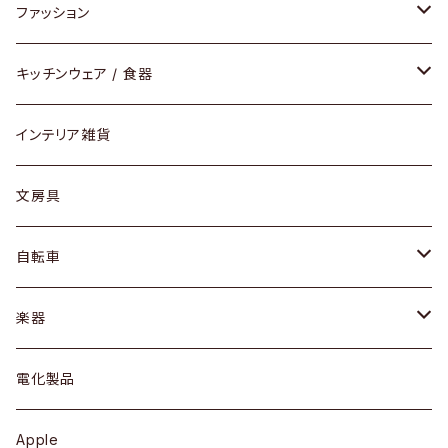
チェア / スツール
ペンダントライト
ファッション
ダイニングセット / ダイニングテーブル
テーブルランプ / デスクスタンド
アクセサリー
キッチンウェア / 食器
リング
ローテーブル / サイドテーブル
フロアライト
財布
グラス / タンブラー
インテリア雑貨
ピアス / イヤリング
デスク / コンソール
バッグ
カップ / マグ
文房具
ネックレス / ペンダント
ドレッサー
アウター
プレート / ボウル
自転車
ブレスレット / バングル
シェルフ
トップス
カトラリー
dahon
楽器
ブローチ
キュリオケース / 飾り棚
ワンピース
ケトル / ティーポット
ギター
電化製品
その他アクセサリー
カップボード / 食器棚
ボトムス
鍋 / フライパン
ベース
Apple