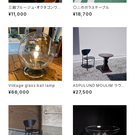
三越ブルージュ・オクタゴンワゴ
〇△のガラステーブル
ン
¥11,000
¥18,700
Vintage glass ball lamp
ASPULUND MOULIM ラウン
ドテーブル
¥66,000
¥27,500