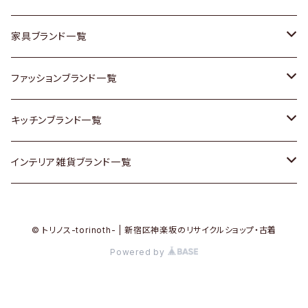
チェスト
靴
Vintage / ヴィンテージ
その他楽器
家具ブランド一覧
その他家具
スカーフ
銀製品
ACME Furniture / アクメ ファニチャー
ファッションブランド一覧
Vintageヴィンテージ / Antiqueアンティーク
腕時計
和物 / 作家物
ACTUS / アクタス
agnes b / アニエス ベー
キッチンブランド一覧
Designers / デザイナーズ
Vintage / ヴィンテージ
その他キッチン雑貨
arflex / アルフレックス
BALLY / バリー
ARABIA / アラビア
インテリア雑貨ブランド一覧
リメイク / DIY
Designers / デザイナーズ
B-COMPANY / ビーカンパニー
BOTTEGA VENETA / ボッテガ・ヴェネタ
Baccrat / バカラ
ALESSI / アレッシィ
© トリノス-torinoth- | 新宿区神楽坂のリサイクルショップ・古着
その他ファッション
BoConcept / ボーコンセプト
Burberry / バーバリー
Fire-King / ファイヤーキング
Dulton / ダルトン
Powered by
Cassina / カッシーナ
Barbour / バブアー
GUSTAFSBERG / グスタフスベリ
Lisa Larson / リサラーソン