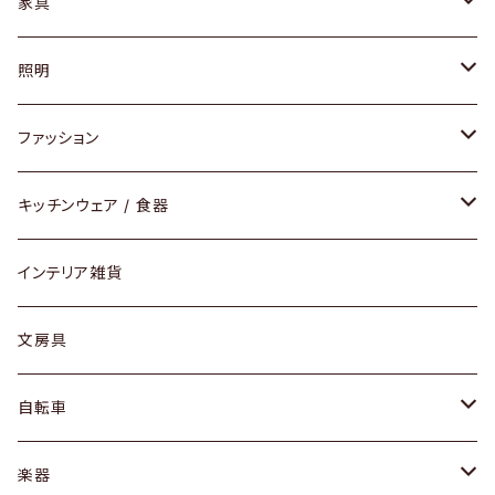
家具
ソファ / ベンチ
照明
チェア / スツール
ペンダントライト
ファッション
ダイニングセット / ダイニングテーブル
テーブルランプ / デスクスタンド
アクセサリー
キッチンウェア / 食器
リング
ローテーブル / サイドテーブル
フロアライト
財布
グラス / タンブラー
インテリア雑貨
ピアス / イヤリング
デスク / コンソール
バッグ
カップ / マグ
文房具
ネックレス / ペンダント
ドレッサー
アウター
プレート / ボウル
自転車
ブレスレット / バングル
シェルフ
トップス
カトラリー
dahon
楽器