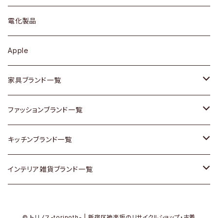
ブローチ
キュリオケース / 飾り棚
ワンピース
ケトル / ティーポット
ギター
電化製品
その他アクセサリー
カップボード / 食器棚
ボトムス
鍋 / フライパン
ベース
Apple
チェスト
靴
Vintage / ヴィンテージ
その他楽器
家具ブランド一覧
その他家具
スカーフ
銀製品
ACME Furniture / アクメ ファニチャー
ファッションブランド一覧
Vintageヴィンテージ / Antiqueアンティーク
腕時計
和物 / 作家物
ACTUS / アクタス
agnes b / アニエス ベー
キッチンブランド一覧
Designers / デザイナーズ
Vintage / ヴィンテージ
その他キッチン雑貨
arflex / アルフレックス
BALLY / バリー
ARABIA / アラビア
インテリア雑貨ブランド一覧
リメイク / DIY
Designers / デザイナーズ
B-COMPANY / ビーカンパニー
BOTTEGA VENETA / ボッテガ・ヴェネタ
Baccrat / バカラ
ALESSI / アレッシィ
© トリノス-torinoth- | 新宿区神楽坂のリサイクルショップ・古着