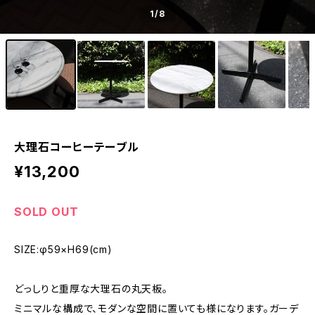
1
/8
大理石コーヒーテーブル
¥13,200
SOLD OUT
SIZE:φ59×H69(cm)
どっしりと重厚な大理石の丸天板。
ミニマルな構成で、モダンな空間に置いても様になります。ガーデ