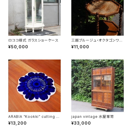
ロココ様式 ガラスショーケース
三越ブルージュ・オクタゴンワゴ
ン
¥50,000
¥11,000
ARABIA “Kookki” cutting b
japan vintage 水屋箪笥
oard
¥13,200
¥33,000