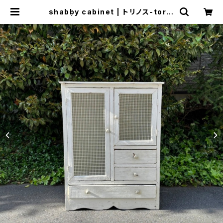
shabby cabinet | トリノス-torin
oth- | 新宿区神楽坂のリサイクルシ
ョップ・古着