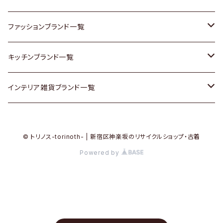
その他家具
スカーフ
銀製品
ACME Furniture / アクメ ファニチャー
ファッションブランド一覧
Vintageヴィンテージ / Antiqueアンティーク
腕時計
和物 / 作家物
ACTUS / アクタス
agnes b / アニエス ベー
キッチンブランド一覧
Designers / デザイナーズ
Vintage / ヴィンテージ
その他キッチン雑貨
arflex / アルフレックス
BALLY / バリー
ARABIA / アラビア
インテリア雑貨ブランド一覧
リメイク / DIY
Designers / デザイナーズ
B-COMPANY / ビーカンパニー
BOTTEGA VENETA / ボッテガ・ヴェネタ
Baccrat / バカラ
ALESSI / アレッシィ
© トリノス-torinoth- | 新宿区神楽坂のリサイクルショップ・古着
その他ファッション
BoConcept / ボーコンセプト
Burberry / バーバリー
Fire-King / ファイヤーキング
Dulton / ダルトン
Powered by
Cassina / カッシーナ
Barbour / バブアー
GUSTAFSBERG / グスタフスベリ
Lisa Larson / リサラーソン
CRASH GATE / (Knot antiques)
BVLGARI / ブルガリ
Herend / ヘレンド
LLADRO / リアドロ