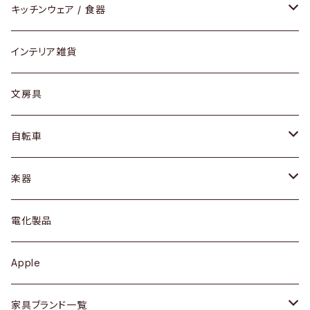
ダイニングセット / ダイニングテーブル
テーブルランプ / デスクスタンド
アクセサリー
キッチンウェア / 食器
リング
ローテーブル / サイドテーブル
フロアライト
財布
グラス / タンブラー
インテリア雑貨
ピアス / イヤリング
デスク / コンソール
バッグ
カップ / マグ
文房具
ネックレス / ペンダント
ドレッサー
アウター
プレート / ボウル
自転車
ブレスレット / バングル
シェルフ
トップス
カトラリー
dahon
楽器
ブローチ
キュリオケース / 飾り棚
ワンピース
ケトル / ティーポット
ギター
電化製品
その他アクセサリー
カップボード / 食器棚
ボトムス
鍋 / フライパン
ベース
Apple
チェスト
靴
Vintage / ヴィンテージ
その他楽器
家具ブランド一覧