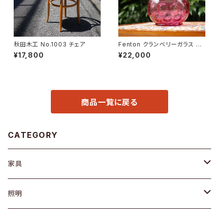
秋田木工 No.1003 チェア
Fenton クランベリーガラス ピ
ッチャー
¥17,800
¥22,000
商品一覧に戻る
CATEGORY
家具
ソファ / ベンチ
照明