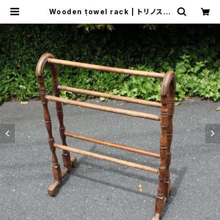
Wooden towel rack | トリノス-t
orinoth- | 新宿区神楽坂のリサイク
ルショップ・古着