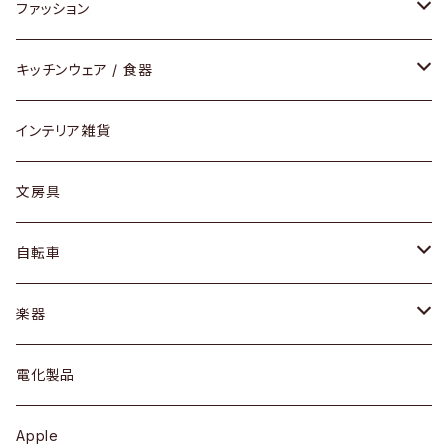
チェア / スツール
ペンダントライト
ファッション
ダイニングセット / ダイニングテーブル
テーブルランプ / デスクスタンド
アクセサリー
キッチンウェア / 食器
リング
ローテーブル / サイドテーブル
フロアライト
財布
グラス / タンブラー
インテリア雑貨
ピアス / イヤリング
デスク / コンソール
バッグ
カップ / マグ
文房具
ネックレス / ペンダント
ドレッサー
アウター
プレート / ボウル
自転車
ブレスレット / バングル
シェルフ
トップス
カトラリー
dahon
楽器
ブローチ
キュリオケース / 飾り棚
ワンピース
ケトル / ティーポット
ギター
電化製品
その他アクセサリー
カップボード / 食器棚
ボトムス
鍋 / フライパン
ベース
Apple