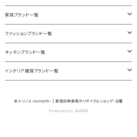
チェスト
靴
Vintage / ヴィンテージ
その他楽器
家具ブランド一覧
その他家具
スカーフ
銀製品
ACME Furniture / アクメ ファニチャー
ファッションブランド一覧
Vintageヴィンテージ / Antiqueアンティーク
腕時計
和物 / 作家物
ACTUS / アクタス
agnes b / アニエス ベー
キッチンブランド一覧
Designers / デザイナーズ
Vintage / ヴィンテージ
その他キッチン雑貨
arflex / アルフレックス
BALLY / バリー
ARABIA / アラビア
インテリア雑貨ブランド一覧
リメイク / DIY
Designers / デザイナーズ
B-COMPANY / ビーカンパニー
BOTTEGA VENETA / ボッテガ・ヴェネタ
Baccrat / バカラ
ALESSI / アレッシィ
© トリノス-torinoth- | 新宿区神楽坂のリサイクルショップ・古着
その他ファッション
BoConcept / ボーコンセプト
Burberry / バーバリー
Fire-King / ファイヤーキング
Dulton / ダルトン
Powered by
Cassina / カッシーナ
Barbour / バブアー
GUSTAFSBERG / グスタフスベリ
Lisa Larson / リサラーソン