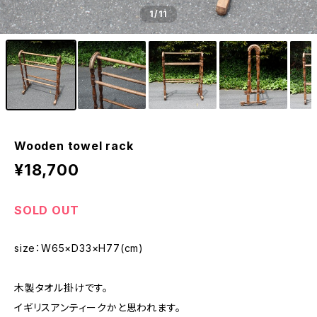
1
/11
Wooden towel rack
¥18,700
SOLD OUT
size：W65×D33×H77(cm)
木製タオル掛けです。
イギリスアンティークかと思われます。