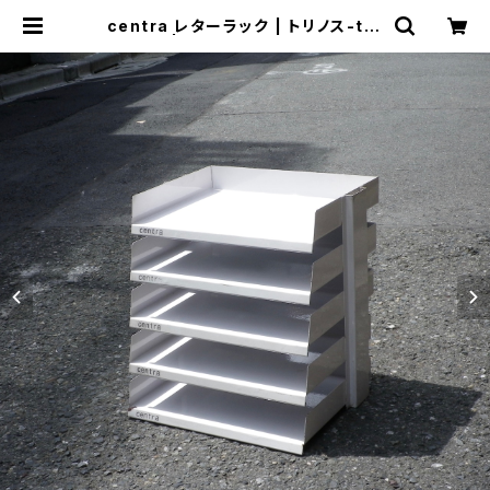
centra レターラック | トリノス-tor
inoth- | 新宿区神楽坂のリサイクル
ショップ・古着