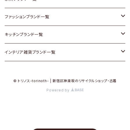
その他家具
スカーフ
銀製品
ACME Furniture / アクメ ファニチャー
ファッションブランド一覧
Vintageヴィンテージ / Antiqueアンティーク
腕時計
和物 / 作家物
ACTUS / アクタス
agnes b / アニエス ベー
キッチンブランド一覧
Designers / デザイナーズ
Vintage / ヴィンテージ
その他キッチン雑貨
arflex / アルフレックス
BALLY / バリー
ARABIA / アラビア
インテリア雑貨ブランド一覧
リメイク / DIY
Designers / デザイナーズ
B-COMPANY / ビーカンパニー
BOTTEGA VENETA / ボッテガ・ヴェネタ
Baccrat / バカラ
ALESSI / アレッシィ
© トリノス-torinoth- | 新宿区神楽坂のリサイクルショップ・古着
その他ファッション
BoConcept / ボーコンセプト
Burberry / バーバリー
Fire-King / ファイヤーキング
Dulton / ダルトン
Powered by
Cassina / カッシーナ
Barbour / バブアー
GUSTAFSBERG / グスタフスベリ
Lisa Larson / リサラーソン
CRASH GATE / (Knot antiques)
BVLGARI / ブルガリ
Herend / ヘレンド
LLADRO / リアドロ