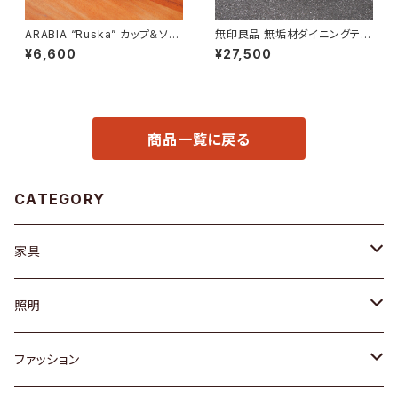
ARABIA “Ruska” カップ＆ソー
無印良品 無垢材ダイニングテー
サー
ブル
¥6,600
¥27,500
商品一覧に戻る
CATEGORY
家具
ソファ / ベンチ
照明
チェア / スツール
ペンダントライト
ファッション