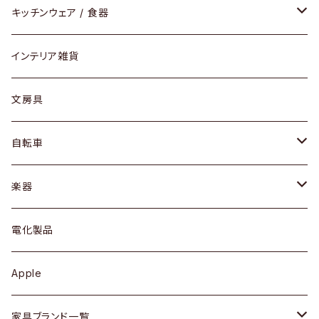
ダイニングセット / ダイニングテーブル
テーブルランプ / デスクスタンド
アクセサリー
キッチンウェア / 食器
リング
ローテーブル / サイドテーブル
フロアライト
財布
グラス / タンブラー
インテリア雑貨
ピアス / イヤリング
デスク / コンソール
バッグ
カップ / マグ
文房具
ネックレス / ペンダント
ドレッサー
アウター
プレート / ボウル
自転車
ブレスレット / バングル
シェルフ
トップス
カトラリー
dahon
楽器
ブローチ
キュリオケース / 飾り棚
ワンピース
ケトル / ティーポット
ギター
電化製品
その他アクセサリー
カップボード / 食器棚
ボトムス
鍋 / フライパン
ベース
Apple
チェスト
靴
Vintage / ヴィンテージ
その他楽器
家具ブランド一覧