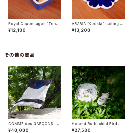
Royal Copenhagen “Tener
ARABIA “Kookki” cutting b
a” Butter Case
oard
¥12,100
¥13,200
その他の商品
COMME des GARÇONS 一
Herend Rothschild Bird ミ
枚布
ニティーポット
¥40,000
¥27,500