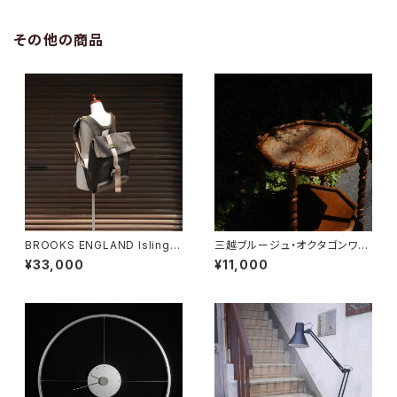
その他の商品
BROOKS ENGLAND Islingto
三越ブルージュ・オクタゴンワゴ
n Rucksack
ン
¥33,000
¥11,000