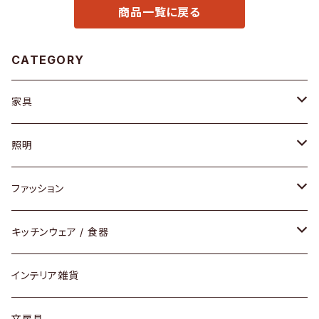
商品一覧に戻る
CATEGORY
家具
ソファ / ベンチ
照明
チェア / スツール
ペンダントライト
ファッション
ダイニングセット / ダイニングテーブル
テーブルランプ / デスクスタンド
アクセサリー
キッチンウェア / 食器
リング
ローテーブル / サイドテーブル
フロアライト
財布
グラス / タンブラー
インテリア雑貨
ピアス / イヤリング
デスク / コンソール
バッグ
カップ / マグ
文房具