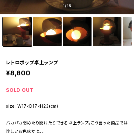
1
/15
レトロポップ卓上ランプ
¥8,800
SOLD OUT
size：W17×D17×H23(cm)
パカパカ閉めたり開けたりできる卓上ランプ。こう言った商品では
珍しいお色味かと、、