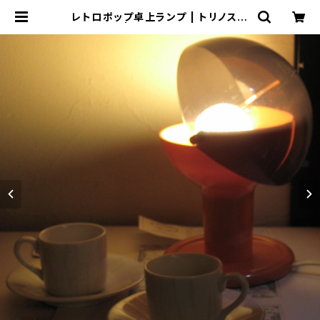
レトロポップ卓上ランプ | トリノス-t
orinoth- | 新宿区神楽坂のリサイク
ルショップ・古着