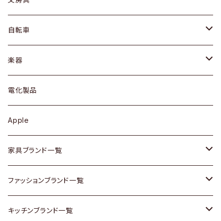
ネックレス / ペンダント
ドレッサー
アウター
プレート / ボウル
自転車
ブレスレット / バングル
シェルフ
トップス
カトラリー
dahon
楽器
ブローチ
キュリオケース / 飾り棚
ワンピース
ケトル / ティーポット
ギター
電化製品
その他アクセサリー
カップボード / 食器棚
ボトムス
鍋 / フライパン
ベース
Apple
チェスト
靴
Vintage / ヴィンテージ
その他楽器
家具ブランド一覧
その他家具
スカーフ
銀製品
ACME Furniture / アクメ ファニチャー
ファッションブランド一覧
Vintageヴィンテージ / Antiqueアンティーク
腕時計
和物 / 作家物
ACTUS / アクタス
agnes b / アニエス ベー
キッチンブランド一覧