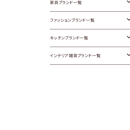
チェスト
靴
Vintage / ヴィンテージ
その他楽器
家具ブランド一覧
その他家具
スカーフ
銀製品
ACME Furniture / アクメ ファニチャー
ファッションブランド一覧
Vintageヴィンテージ / Antiqueアンティ
腕時計
和物 / 作家物
ACTUS / アクタス
agnes b / アニエス ベー
キッチンブランド一覧
ーク
Vintage / ヴィンテージ
その他キッチン雑貨
arflex / アルフレックス
BALLY / バリー
ARABIA / アラビア
インテリア雑貨ブランド一覧
Designers / デザイナーズ
Designers / デザイナーズ
B-COMPANY / ビーカンパニー
BOTTEGA VENETA / ボッテガ・ヴェネ
Baccrat / バカラ
ALESSI / アレッシィ
リメイク / DIY
タ
その他ファッション
BoConcept / ボーコンセプト
Fire-King / ファイヤーキング
Dulton / ダルトン
Burberry / バーバリー
Cassina / カッシーナ
GUSTAFSBERG / グスタフスベリ
Lisa Larson / リサラーソン
Barbour / バブアー
CRASH GATE / (Knot antiques)
Herend / ヘレンド
LLADRO / リアドロ