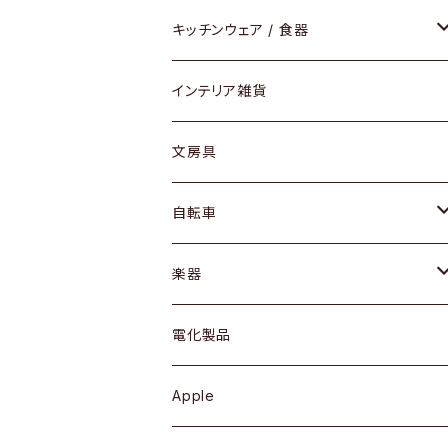
ダイニングセット / ダイニングテーブル
テーブルランプ / デスクスタンド
アクセサリー
キッチンウェア / 食器
リング
ローテーブル / サイドテーブル
フロアライト
財布
グラス / タンブラー
インテリア雑貨
ピアス / イヤリング
デスク / コンソール
バッグ
カップ / マグ
文房具
ネックレス / ペンダント
ドレッサー
アウター
プレート / ボウル
自転車
ブレスレット / バングル
シェルフ
トップス
カトラリー
dahon
楽器
ブローチ
キュリオケース / 飾り棚
ワンピース
ケトル / ティーポット
ギター
電化製品
その他アクセサリー
カップボード / 食器棚
ボトムス
鍋 / フライパン
ベース
Apple