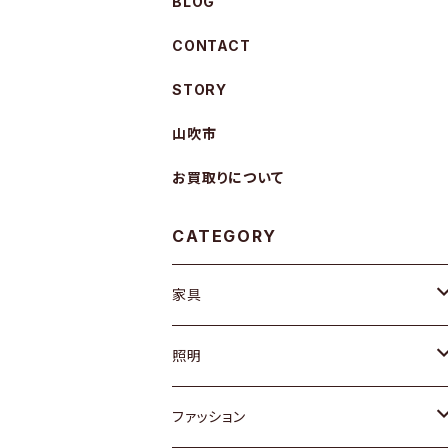
BLOG
CONTACT
STORY
山吹市
お買取りについて
CATEGORY
家具
ソファ / ベンチ
照明
チェア / スツール
ペンダントライト
ファッション