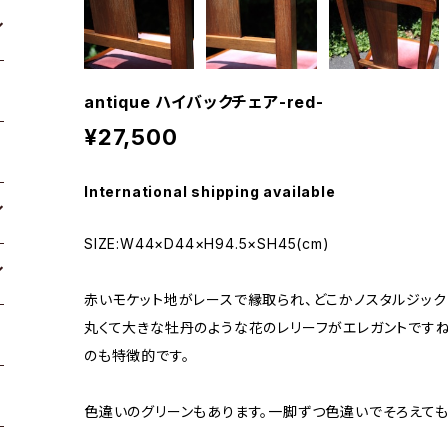
antique ハイバックチェア-red-
¥27,500
International shipping available
SIZE:W44×D44×H94.5×SH45(cm)
赤いモケット地がレースで縁取られ、どこかノスタルジック
丸くて大きな牡丹のような花のレリーフがエレガントです
のも特徴的です。
色違いのグリーンもあります。一脚ずつ色違いでそろえて