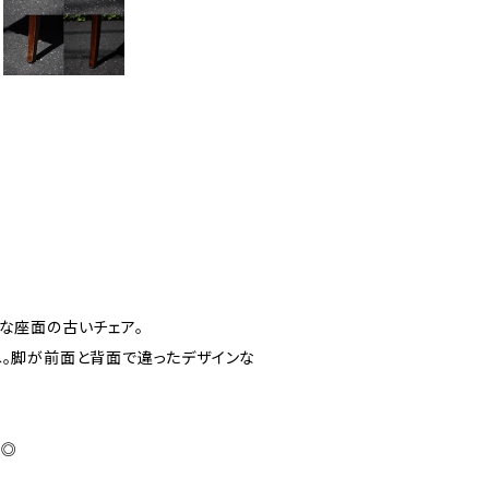
な座面の古いチェア。
ね。脚が前面と背面で違ったデザインな
も◎