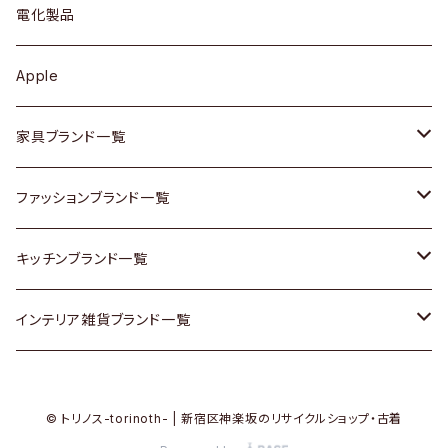
キュリオケース / 飾り棚
ワンピース
ケトル / ティーポット
ギター
電化製品
その他アクセサリー
カップボード / 食器棚
ボトムス
鍋 / フライパン
ベース
Apple
チェスト
靴
Vintage / ヴィンテージ
その他楽器
家具ブランド一覧
その他家具
スカーフ
銀製品
ACME Furniture / アクメ ファニチャー
ファッションブランド一覧
Vintageヴィンテージ / Antiqueアンティーク
腕時計
和物 / 作家物
ACTUS / アクタス
agnes b / アニエス ベー
キッチンブランド一覧
Designers / デザイナーズ
Vintage / ヴィンテージ
その他キッチン雑貨
arflex / アルフレックス
BALLY / バリー
ARABIA / アラビア
インテリア雑貨ブランド一覧
リメイク / DIY
Designers / デザイナーズ
B-COMPANY / ビーカンパニー
BOTTEGA VENETA / ボッテガ・ヴェネタ
Baccrat / バカラ
ALESSI / アレッシィ
© トリノス-torinoth- | 新宿区神楽坂のリサイクルショップ・古着
その他ファッション
BoConcept / ボーコンセプト
Burberry / バーバリー
Fire-King / ファイヤーキング
Dulton / ダルトン