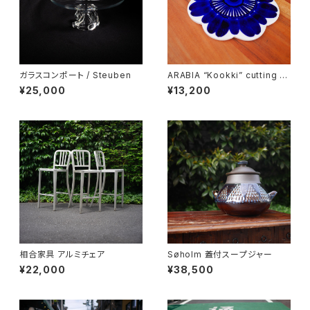
ガラスコンポート / Steuben
ARABIA “Kookki” cutting b
oard
¥25,000
¥13,200
相合家具 アルミチェア
Søholm 蓋付スープジャー
¥22,000
¥38,500