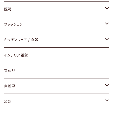
ソファ / ベンチ
照明
チェア / スツール
ペンダントライト
ファッション
ダイニングセット / ダイニングテーブル
テーブルランプ / デスクスタンド
アクセサリー
キッチンウェア / 食器
リング
ローテーブル / サイドテーブル
フロアライト
財布
グラス / タンブラー
インテリア雑貨
ピアス / イヤリング
デスク / コンソール
バッグ
カップ / マグ
文房具
ネックレス / ペンダント
ドレッサー
アウター
プレート / ボウル
自転車
ブレスレット / バングル
シェルフ
トップス
カトラリー
dahon
楽器
ブローチ