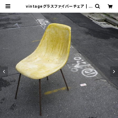
vintageグラスファイバーチェア | ト
リノス-torinoth- | 新宿区神楽坂の
リサイクルショップ・古着