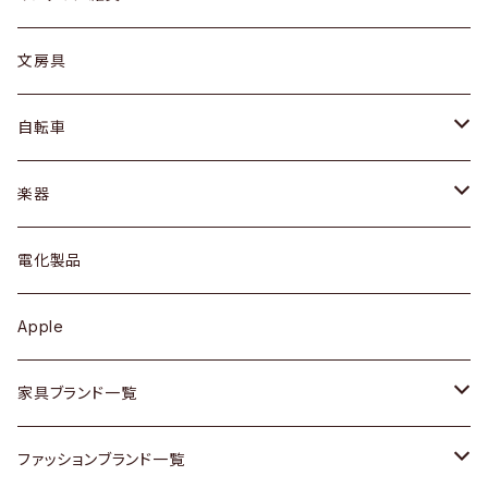
ピアス / イヤリング
デスク / コンソール
バッグ
カップ / マグ
文房具
ネックレス / ペンダント
ドレッサー
アウター
プレート / ボウル
自転車
ブレスレット / バングル
シェルフ
トップス
カトラリー
dahon
楽器
ブローチ
キュリオケース / 飾り棚
ワンピース
ケトル / ティーポット
ギター
電化製品
その他アクセサリー
カップボード / 食器棚
ボトムス
鍋 / フライパン
ベース
Apple
チェスト
靴
Vintage / ヴィンテージ
その他楽器
家具ブランド一覧
その他家具
スカーフ
銀製品
ACME Furniture / アクメ ファニチャー
ファッションブランド一覧