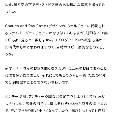
ゆえ、曇り空の下でディストピア感のある暗めな写真を撮ってみ
ました。
Charles and Ray Eamesデザインの、シェルチェアに代表され
るファイバーグラスチェアにかなり似ておりますが、刻印などは無
く形もよく見ると一致しません。リプロダクトという概念も無かっ
た時代のものと思われますので、当時のコピー品的なものでしょ
うか。
前オーナーさんのお話を聞く限り、50年以上前のお品であること
はまちがいありません。それにしてもこのシャビー感！ただの経年
では到底出すことのできない味わいです。
ビンテージ風、アンティーク調などの加工をしようとしても、思い
つきもしない劣化の風合い。脚はそれぞれ違った腐食の進行具合
で、穴ができたり面が小さくなっていたり...錆ひとつとっても自然