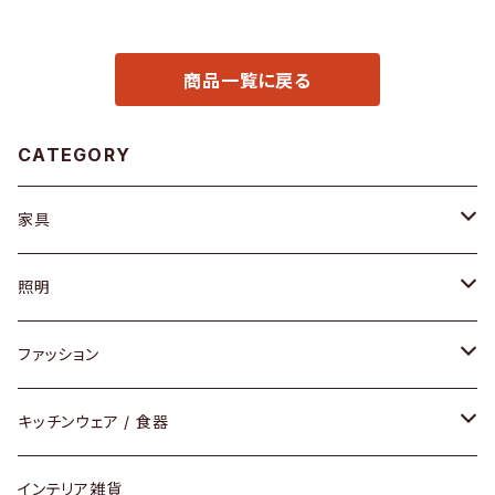
商品一覧に戻る
CATEGORY
家具
ソファ / ベンチ
照明
チェア / スツール
ペンダントライト
ファッション
ダイニングセット / ダイニングテーブル
テーブルランプ / デスクスタンド
アクセサリー
キッチンウェア / 食器
リング
ローテーブル / サイドテーブル
フロアライト
財布
グラス / タンブラー
インテリア雑貨