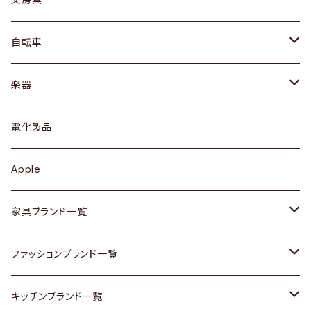
ネックレス / ペンダント
ドレッサー
アウター
プレート / ボウル
自転車
ブレスレット / バングル
シェルフ
トップス
カトラリー
dahon
楽器
ブローチ
キュリオケース / 飾り棚
ワンピース
ケトル / ティーポット
ギター
電化製品
その他アクセサリー
カップボード / 食器棚
ボトムス
鍋 / フライパン
ベース
Apple
チェスト
靴
Vintage / ヴィンテージ
その他楽器
家具ブランド一覧
その他家具
スカーフ
銀製品
ACME Furniture / アクメ ファニチャー
ファッションブランド一覧
Vintageヴィンテージ / Antiqueアンティーク
腕時計
和物 / 作家物
ACTUS / アクタス
agnes b / アニエス ベー
キッチンブランド一覧