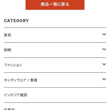
商品一覧に戻る
CATEGORY
家具
ソファ / ベンチ
照明
チェア / スツール
ペンダントライト
ファッション
ダイニングセット / ダイニングテーブル
テーブルランプ / デスクスタンド
アクセサリー
キッチンウェア / 食器
リング
ローテーブル / サイドテーブル
フロアライト
財布
グラス / タンブラー
インテリア雑貨
ピアス / イヤリング
デスク / コンソール
バッグ
カップ / マグ
文房具