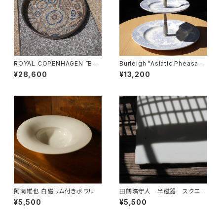
ROYAL COPENHAGEN ”Bac
Burleigh "Asiatic Pheasant
a" 丸トレイ
s" ケーキスタンド
¥28,600
¥13,200
阿南維也 白磁リム付きボウル
田鶴濱守人 半磁器 スクエア
プレート
¥5,500
¥5,500