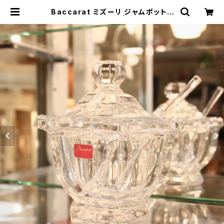
Baccarat ミズーリ ジャムポット |
トリノス-torinoth- | 新宿区神楽坂
のリサイクルショップ・古着