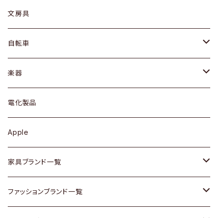
ピアス / イヤリング
デスク / コンソール
バッグ
カップ / マグ
文房具
ネックレス / ペンダント
ドレッサー
アウター
プレート / ボウル
自転車
ブレスレット / バングル
シェルフ
トップス
カトラリー
dahon
楽器
ブローチ
キュリオケース / 飾り棚
ワンピース
ケトル / ティーポット
ギター
電化製品
その他アクセサリー
カップボード / 食器棚
ボトムス
鍋 / フライパン
ベース
Apple
チェスト
靴
Vintage / ヴィンテージ
その他楽器
家具ブランド一覧
その他家具
スカーフ
銀製品
ACME Furniture / アクメ ファニチャー
ファッションブランド一覧