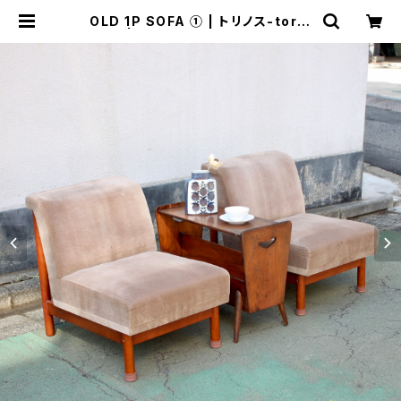
OLD 1P SOFA ① | トリノス-torin
oth- | 新宿区神楽坂のリサイクルシ
ョップ・古着