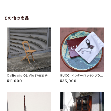
その他の商品
Calligaris OLIVIA 伸長式チェ
GUCCI インターロッキングGド
ア
ッグ キーホルダー
¥11,000
¥35,000