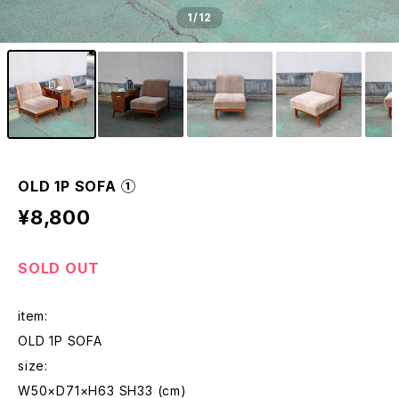
1
/12
OLD 1P SOFA ①
¥8,800
SOLD OUT
item:
OLD 1P SOFA
size:
W50×D71×H63 SH33 (cm)