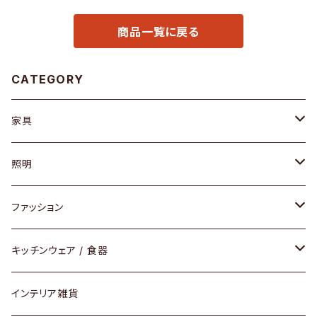
商品一覧に戻る
CATEGORY
家具
ソファ / ベンチ
照明
チェア / スツール
ペンダントライト
ファッション
ダイニングセット / ダイニングテーブル
テーブルランプ / デスクスタンド
アクセサリー
キッチンウェア / 食器
リング
ローテーブル / サイドテーブル
フロアライト
財布
グラス / タンブラー
インテリア雑貨