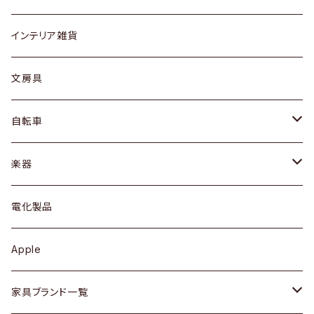
リング
ローテーブル / サイドテーブル
フロアライト
財布
グラス / タンブラー
インテリア雑貨
ピアス / イヤリング
デスク / コンソール
バッグ
カップ / マグ
文房具
ネックレス / ペンダント
ドレッサー
アウター
プレート / ボウル
自転車
ブレスレット / バングル
シェルフ
トップス
カトラリー
dahon
楽器
ブローチ
キュリオケース / 飾り棚
ワンピース
ケトル / ティーポット
ギター
電化製品
その他アクセサリー
カップボード / 食器棚
ボトムス
鍋 / フライパン
ベース
Apple
チェスト
靴
Vintage / ヴィンテージ
その他楽器
家具ブランド一覧