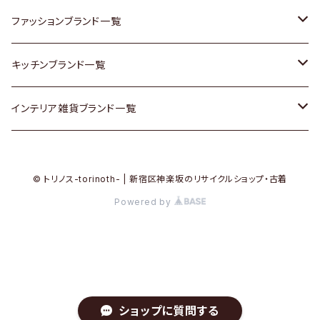
その他家具
スカーフ
銀製品
ACME Furniture / アクメ ファニチャー
ファッションブランド一覧
Vintageヴィンテージ / Antiqueアンティーク
腕時計
和物 / 作家物
ACTUS / アクタス
agnes b / アニエス ベー
キッチンブランド一覧
Designers / デザイナーズ
Vintage / ヴィンテージ
その他キッチン雑貨
arflex / アルフレックス
BALLY / バリー
ARABIA / アラビア
インテリア雑貨ブランド一覧
リメイク / DIY
Designers / デザイナーズ
B-COMPANY / ビーカンパニー
BOTTEGA VENETA / ボッテガ・ヴェネタ
Baccrat / バカラ
ALESSI / アレッシィ
© トリノス-torinoth- | 新宿区神楽坂のリサイクルショップ・古着
その他ファッション
BoConcept / ボーコンセプト
Burberry / バーバリー
Fire-King / ファイヤーキング
Dulton / ダルトン
Powered by
Cassina / カッシーナ
Barbour / バブアー
GUSTAFSBERG / グスタフスベリ
Lisa Larson / リサラーソン
CRASH GATE / (Knot antiques)
BVLGARI / ブルガリ
Herend / ヘレンド
LLADRO / リアドロ
ショップに質問する