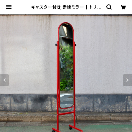
キャスター付き 赤縁ミラー | トリノ
ス-torinoth- | 新宿区神楽坂のリサ
イクルショップ・古着