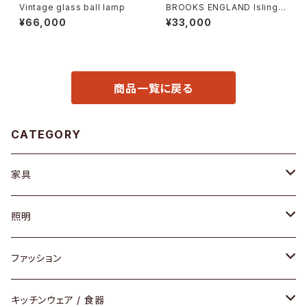
Vintage glass ball lamp
BROOKS ENGLAND Islingto
n Rucksack
¥66,000
¥33,000
商品一覧に戻る
CATEGORY
家具
ソファ / ベンチ
照明
チェア / スツール
ペンダントライト
ファッション
ダイニングセット / ダイニングテーブル
テーブルランプ / デスクスタンド
アクセサリー
キッチンウェア / 食器