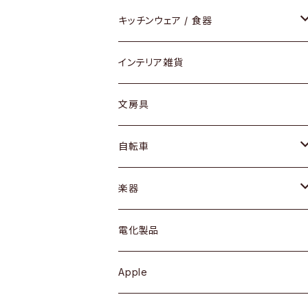
ダイニングセット / ダイニングテーブル
テーブルランプ / デスクスタンド
アクセサリー
キッチンウェア / 食器
リング
ローテーブル / サイドテーブル
フロアライト
財布
グラス / タンブラー
インテリア雑貨
ピアス / イヤリング
デスク / コンソール
バッグ
カップ / マグ
文房具
ネックレス / ペンダント
ドレッサー
アウター
プレート / ボウル
自転車
ブレスレット / バングル
シェルフ
トップス
カトラリー
dahon
楽器
ブローチ
キュリオケース / 飾り棚
ワンピース
ケトル / ティーポット
ギター
電化製品
その他アクセサリー
カップボード / 食器棚
ボトムス
鍋 / フライパン
ベース
Apple