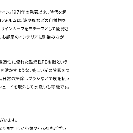
イン。1971年の発表以来、時代を超
的フォルムは、波や風などの自然物を
くサインカーブをモチーフとして開発さ
は、お部屋のインテリアに馴染みなが
、透過性に優れた難燃性PE樹脂という
ムを活かすような、美しい光の陰影をつ
単。日常の掃除はブラシなどで埃を払う
シェードを取外して水洗いも可能です。
ざいます。
なります。ほか小傷や小シワもござい