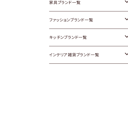
チェスト
靴
Vintage / ヴィンテージ
その他楽器
家具ブランド一覧
その他家具
スカーフ
銀製品
ACME Furniture / アクメ ファニチャー
ファッションブランド一覧
Vintageヴィンテージ / Antiqueアンティ
腕時計
和物 / 作家物
ACTUS / アクタス
agnes b / アニエス ベー
キッチンブランド一覧
ーク
Vintage / ヴィンテージ
その他キッチン雑貨
arflex / アルフレックス
BALLY / バリー
ARABIA / アラビア
インテリア雑貨ブランド一覧
Designers / デザイナーズ
Designers / デザイナーズ
B-COMPANY / ビーカンパニー
BOTTEGA VENETA / ボッテガ・ヴェネ
Baccrat / バカラ
ALESSI / アレッシィ
リメイク / DIY
タ
その他ファッション
BoConcept / ボーコンセプト
Fire-King / ファイヤーキング
Dulton / ダルトン
Burberry / バーバリー
Cassina / カッシーナ
GUSTAFSBERG / グスタフスベリ
Lisa Larson / リサラーソン
Barbour / バブアー
CRASH GATE / (Knot antiques)
Herend / ヘレンド
LLADRO / リアドロ