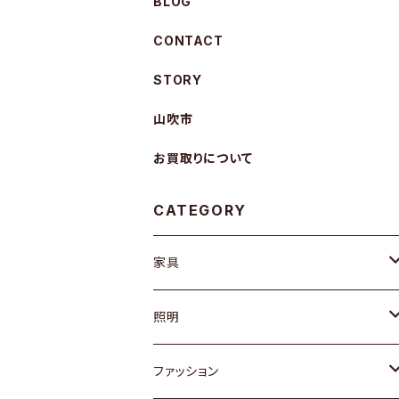
BLOG
CONTACT
STORY
山吹市
お買取りについて
CATEGORY
家具
ソファ / ベンチ
照明
チェア / スツール
ペンダントライト
ファッション