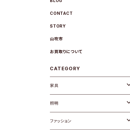
BLOG
CONTACT
STORY
山吹市
お買取りについて
CATEGORY
家具
ソファ / ベンチ
照明
チェア / スツール
ペンダントライト
ファッション