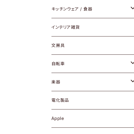
ダイニングセット / ダイニングテーブル
テーブルランプ / デスクスタンド
アクセサリー
キッチンウェア / 食器
リング
ローテーブル / サイドテーブル
フロアライト
財布
グラス / タンブラー
インテリア雑貨
ピアス / イヤリング
デスク / コンソール
バッグ
カップ / マグ
文房具
ネックレス / ペンダント
ドレッサー
アウター
プレート / ボウル
自転車
ブレスレット / バングル
シェルフ
トップス
カトラリー
dahon
楽器
ブローチ
キュリオケース / 飾り棚
ワンピース
ケトル / ティーポット
ギター
電化製品
その他アクセサリー
カップボード / 食器棚
ボトムス
鍋 / フライパン
ベース
Apple