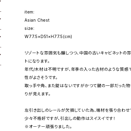
item:
Asian Chest
size:
W77.5×D51×H77.5(cm)
リゾートな雰囲気も醸しつつ、中国の古いキャビネットの
トになります。
年代/木材は不明ですが、年季の入った古材のような質感
性がよさそうです。
取っ手や角、また錠はないですがかつて鍵の一部だった物
りが見えます。
左引き出しのレールが欠損していた為、端材を張り合わせ
少々不格好ですが、引出しの動作はスイスイです！
※オーナー頑張りました。