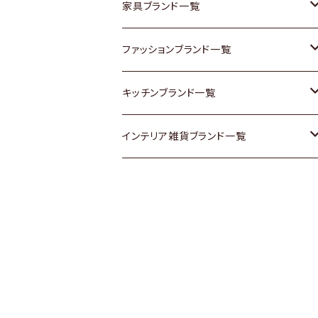
チェスト
靴
Vintage / ヴィンテージ
その他楽器
家具ブランド一覧
その他家具
スカーフ
銀製品
ACME Furniture / アクメ ファニチャー
ファッションブランド一覧
Vintageヴィンテージ / Antiqueアンティ
腕時計
和物 / 作家物
ACTUS / アクタス
agnes b / アニエス ベー
キッチンブランド一覧
ーク
Vintage / ヴィンテージ
その他キッチン雑貨
arflex / アルフレックス
BALLY / バリー
ARABIA / アラビア
インテリア雑貨ブランド一覧
Designers / デザイナーズ
Designers / デザイナーズ
B-COMPANY / ビーカンパニー
BOTTEGA VENETA / ボッテガ・ヴェネ
Baccrat / バカラ
ALESSI / アレッシィ
リメイク / DIY
タ
その他ファッション
BoConcept / ボーコンセプト
Fire-King / ファイヤーキング
Dulton / ダルトン
Burberry / バーバリー
Cassina / カッシーナ
GUSTAFSBERG / グスタフスベリ
Lisa Larson / リサラーソン
Barbour / バブアー
CRASH GATE / (Knot antiques)
Herend / ヘレンド
LLADRO / リアドロ