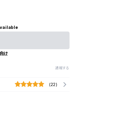
vailable
向け
通報する
(22)