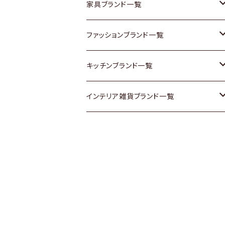
チェスト
靴
Vintage / ヴィンテージ
その他楽器
家具ブランド一覧
その他家具
スカーフ
銀製品
ACME Furniture / アクメ ファニチャー
ファッションブランド一覧
Vintageヴィンテージ / Antiqueアンティ
腕時計
和物 / 作家物
ACTUS / アクタス
agnes b / アニエス ベー
キッチンブランド一覧
ーク
Vintage / ヴィンテージ
その他キッチン雑貨
arflex / アルフレックス
BALLY / バリー
ARABIA / アラビア
インテリア雑貨ブランド一覧
Designers / デザイナーズ
Designers / デザイナーズ
B-COMPANY / ビーカンパニー
BOTTEGA VENETA / ボッテガ・ヴェネ
Baccrat / バカラ
ALESSI / アレッシィ
リメイク / DIY
タ
その他ファッション
BoConcept / ボーコンセプト
Fire-King / ファイヤーキング
Dulton / ダルトン
Burberry / バーバリー
Cassina / カッシーナ
GUSTAFSBERG / グスタフスベリ
Lisa Larson / リサラーソン
Barbour / バブアー
CRASH GATE / (Knot antiques)
Herend / ヘレンド
LLADRO / リアドロ