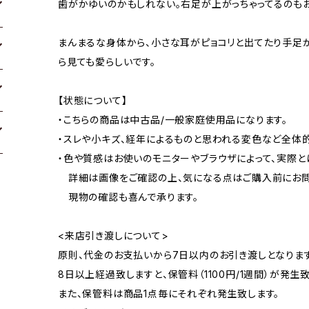
歯がかゆいのかもしれない。右足が上がっちゃってるのも
まんまるな身体から、小さな耳がピョコリと出てたり手足が
ら見ても愛らしいです。
【状態について】
・こちらの商品は中古品/一般家庭使用品になります。
・スレや小キズ、経年によるものと思われる変色など全体
・色や質感はお使いのモニターやブラウザによって、実際と
詳細は画像をご確認の上、気になる点はご購入前にお問
現物の確認も喜んで承ります。
<来店引き渡しについて>
原則、代金のお支払いから7日以内のお引き渡しとなります
8日以上経過致しますと、保管料（1100円/1週間）が発生致
また、保管料は商品1点毎にそれぞれ発生致します。