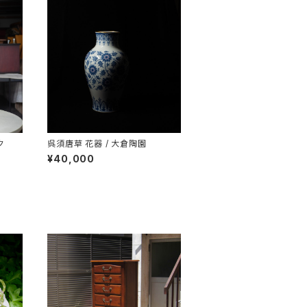
ク
呉須唐草 花器 / 大倉陶園
¥40,000