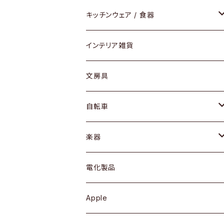
ダイニングセット / ダイニングテーブル
テーブルランプ / デスクスタンド
アクセサリー
キッチンウェア / 食器
リング
ローテーブル / サイドテーブル
フロアライト
財布
グラス / タンブラー
インテリア雑貨
ピアス / イヤリング
デスク / コンソール
バッグ
カップ / マグ
文房具
ネックレス / ペンダント
ドレッサー
アウター
プレート / ボウル
自転車
ブレスレット / バングル
シェルフ
トップス
カトラリー
dahon
楽器
ブローチ
キュリオケース / 飾り棚
ワンピース
ケトル / ティーポット
ギター
電化製品
その他アクセサリー
カップボード / 食器棚
ボトムス
鍋 / フライパン
ベース
Apple