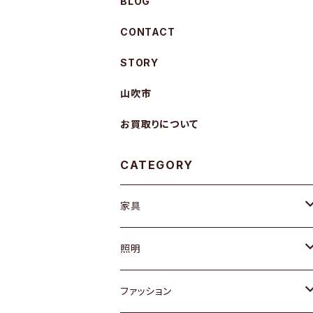
BLOG
CONTACT
STORY
山吹市
お買取りについて
CATEGORY
家具
ソファ / ベンチ
照明
チェア / スツール
ペンダントライト
ファッション