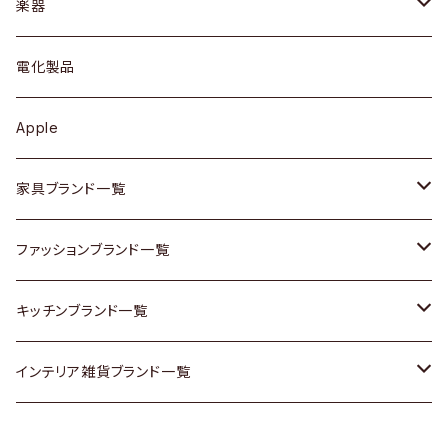
シェルフ
トップス
カトラリー
dahon
楽器
ブローチ
キュリオケース / 飾り棚
ワンピース
ケトル / ティーポット
ギター
電化製品
その他アクセサリー
カップボード / 食器棚
ボトムス
鍋 / フライパン
ベース
Apple
チェスト
靴
Vintage / ヴィンテージ
その他楽器
家具ブランド一覧
その他家具
スカーフ
銀製品
ACME Furniture / アクメ ファニチャー
ファッションブランド一覧
Vintageヴィンテージ / Antiqueアンティーク
腕時計
和物 / 作家物
ACTUS / アクタス
agnes b / アニエス ベー
キッチンブランド一覧
Designers / デザイナーズ
Vintage / ヴィンテージ
その他キッチン雑貨
arflex / アルフレックス
BALLY / バリー
ARABIA / アラビア
インテリア雑貨ブランド一覧
リメイク / DIY
Designers / デザイナーズ
B-COMPANY / ビーカンパニー
BOTTEGA VENETA / ボッテガ・ヴェネタ
Baccrat / バカラ
ALESSI / アレッシィ