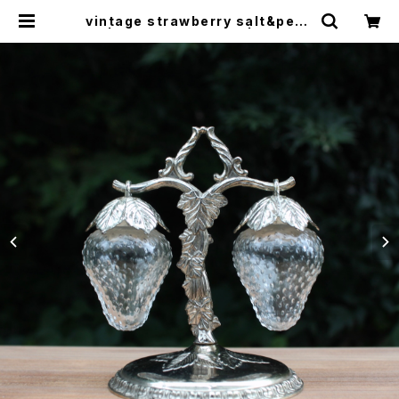
vintage strawberry salt&pepp
er | トリノス-torinoth- | 新宿区神
楽坂のリサイクルショップ・古着