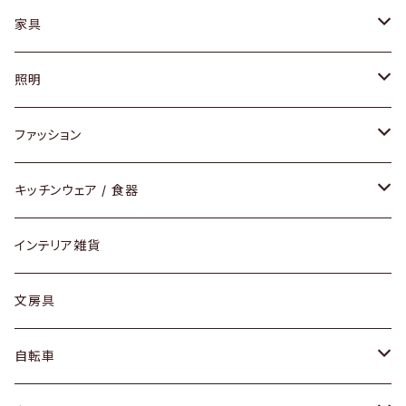
家具
ソファ / ベンチ
照明
チェア / スツール
ペンダントライト
ファッション
ダイニングセット / ダイニングテーブル
テーブルランプ / デスクスタンド
アクセサリー
キッチンウェア / 食器
リング
ローテーブル / サイドテーブル
フロアライト
財布
グラス / タンブラー
インテリア雑貨
ピアス / イヤリング
デスク / コンソール
バッグ
カップ / マグ
文房具
ネックレス / ペンダント
ドレッサー
アウター
プレート / ボウル
自転車
ブレスレット / バングル