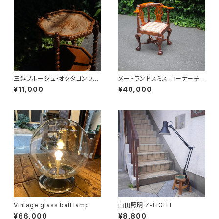
三越ブルージュ・オクタゴンワゴ
メートランドスミス コーナーチェ
ン
ア
¥11,000
¥40,000
Vintage glass ball lamp
山田照明 Z-LIGHT
¥66,000
¥8,800