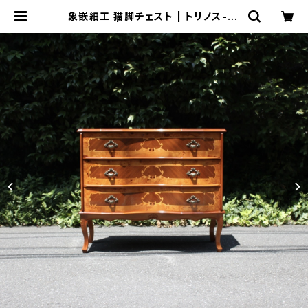
象嵌細工 猫脚チェスト | トリノス-to
rinoth- | 新宿区神楽坂のリサイク
ルショップ・古着