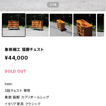
1
/18
象嵌細工 猫脚チェスト
¥44,000
SOLD OUT
item:
3段チェスト 箪笥
象嵌 猫脚 カブリオールレッグ
イタリア家具 クラシック