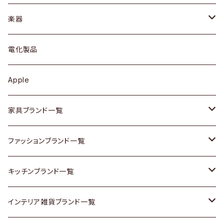
ブレスレット / バングル
シェルフ
トップス
カトラリー
dahon
楽器
ブローチ
キュリオケース / 飾り棚
ワンピース
ケトル / ティーポット
ギター
電化製品
その他アクセサリー
カップボード / 食器棚
ボトムス
鍋 / フライパン
ベース
Apple
チェスト
靴
Vintage / ヴィンテージ
その他楽器
家具ブランド一覧
その他家具
スカーフ
銀製品
ACME Furniture / アクメ ファニチャー
ファッションブランド一覧
Vintageヴィンテージ / Antiqueアンティーク
腕時計
和物 / 作家物
ACTUS / アクタス
agnes b / アニエス ベー
キッチンブランド一覧
Designers / デザイナーズ
Vintage / ヴィンテージ
その他キッチン雑貨
arflex / アルフレックス
BALLY / バリー
ARABIA / アラビア
インテリア雑貨ブランド一覧