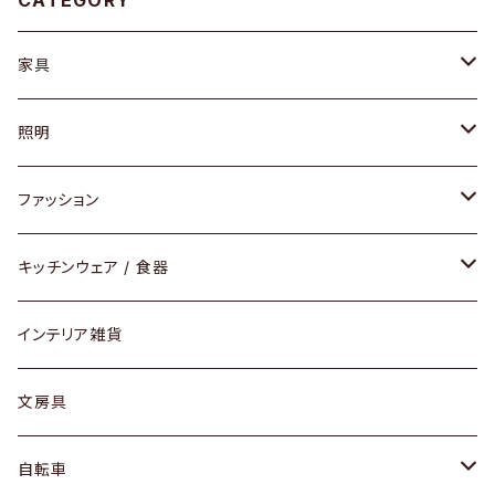
CATEGORY
家具
ソファ / ベンチ
照明
チェア / スツール
ペンダントライト
ファッション
ダイニングセット / ダイニングテーブル
テーブルランプ / デスクスタンド
アクセサリー
キッチンウェア / 食器
リング
ローテーブル / サイドテーブル
フロアライト
財布
グラス / タンブラー
インテリア雑貨
ピアス / イヤリング
デスク / コンソール
バッグ
カップ / マグ
文房具
ネックレス / ペンダント
ドレッサー
アウター
プレート / ボウル
自転車