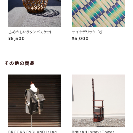
古めかしいラタンバスケット
サイケデリックござ
¥5,500
¥5,000
その他の商品
BROOKS ENGLAND Islingto
British・Library・Tower