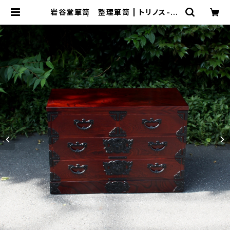
岩谷堂箪笥 整理箪笥 | トリノス-to
rinoth- | 新宿区神楽坂のリサイク
ルショップ・古着