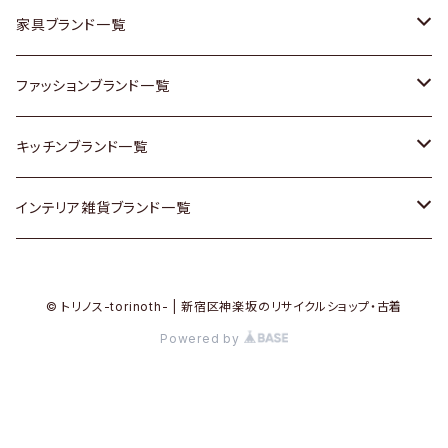
チェスト
靴
Vintage / ヴィンテージ
その他楽器
家具ブランド一覧
その他家具
スカーフ
銀製品
ACME Furniture / アクメ ファニチャー
ファッションブランド一覧
Vintageヴィンテージ / Antiqueアンティーク
腕時計
和物 / 作家物
ACTUS / アクタス
agnes b / アニエス ベー
キッチンブランド一覧
Designers / デザイナーズ
Vintage / ヴィンテージ
その他キッチン雑貨
arflex / アルフレックス
BALLY / バリー
ARABIA / アラビア
インテリア雑貨ブランド一覧
リメイク / DIY
Designers / デザイナーズ
B-COMPANY / ビーカンパニー
BOTTEGA VENETA / ボッテガ・ヴェネタ
Baccrat / バカラ
ALESSI / アレッシィ
© トリノス-torinoth- | 新宿区神楽坂のリサイクルショップ・古着
その他ファッション
BoConcept / ボーコンセプト
Burberry / バーバリー
Fire-King / ファイヤーキング
Dulton / ダルトン
Powered by
Cassina / カッシーナ
Barbour / バブアー
GUSTAFSBERG / グスタフスベリ
Lisa Larson / リサラーソン