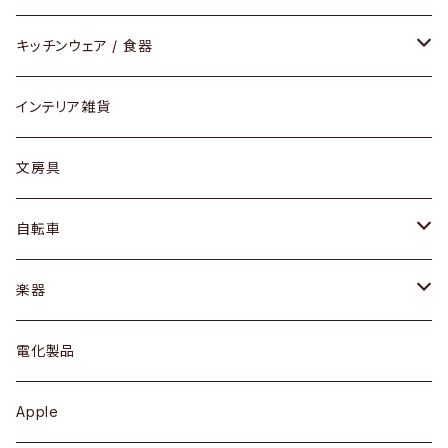
ダイニングセット / ダイニングテーブル
テーブルランプ / デスクスタンド
アクセサリー
キッチンウェア / 食器
リング
ローテーブル / サイドテーブル
フロアライト
財布
グラス / タンブラー
インテリア雑貨
ピアス / イヤリング
デスク / コンソール
バッグ
カップ / マグ
文房具
ネックレス / ペンダント
ドレッサー
アウター
プレート / ボウル
自転車
ブレスレット / バングル
シェルフ
トップス
カトラリー
dahon
楽器
ブローチ
キュリオケース / 飾り棚
ワンピース
ケトル / ティーポット
ギター
電化製品
その他アクセサリー
カップボード / 食器棚
ボトムス
鍋 / フライパン
ベース
Apple