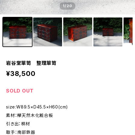
1
/20
岩谷堂箪笥 整理箪笥
¥38,500
SOLD OUT
size:W89.5×D45.5×H60(cm)
素材：欅天然木化粧合板
引き出：桐材
取手：南部鉄器