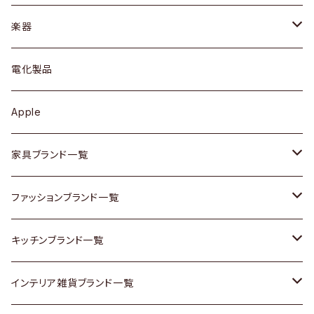
ブレスレット / バングル
シェルフ
トップス
カトラリー
dahon
楽器
ブローチ
キュリオケース / 飾り棚
ワンピース
ケトル / ティーポット
ギター
電化製品
その他アクセサリー
カップボード / 食器棚
ボトムス
鍋 / フライパン
ベース
Apple
チェスト
靴
Vintage / ヴィンテージ
その他楽器
家具ブランド一覧
その他家具
スカーフ
銀製品
ACME Furniture / アクメ ファニチャー
ファッションブランド一覧
Vintageヴィンテージ / Antiqueアンティーク
腕時計
和物 / 作家物
ACTUS / アクタス
agnes b / アニエス ベー
キッチンブランド一覧
Designers / デザイナーズ
Vintage / ヴィンテージ
その他キッチン雑貨
arflex / アルフレックス
BALLY / バリー
ARABIA / アラビア
インテリア雑貨ブランド一覧