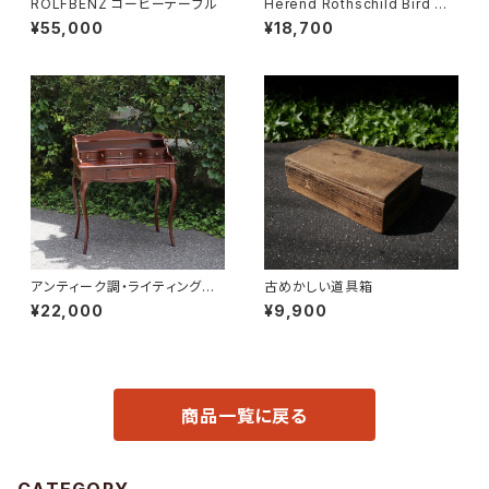
ROLFBENZ コーヒーテーブル
Herend Rothschild Bird ハ
ンドル付ケーキプレート
¥55,000
¥18,700
アンティーク調・ライティングデ
古めかしい道具箱
スク
¥22,000
¥9,900
商品一覧に戻る