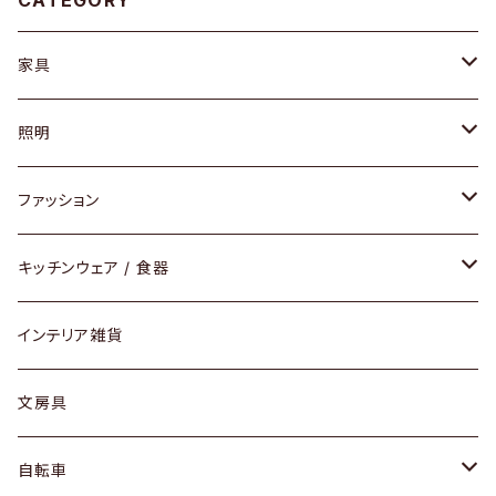
CATEGORY
家具
ソファ / ベンチ
照明
チェア / スツール
ペンダントライト
ファッション
ダイニングセット / ダイニングテーブル
テーブルランプ / デスクスタンド
アクセサリー
キッチンウェア / 食器
リング
ローテーブル / サイドテーブル
フロアライト
財布
グラス / タンブラー
インテリア雑貨
ピアス / イヤリング
デスク / コンソール
バッグ
カップ / マグ
文房具
ネックレス / ペンダント
ドレッサー
アウター
プレート / ボウル
自転車