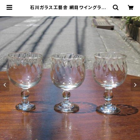
石川ガラス工藝舎 網目ワイングラス |
トリノス-torinoth- | 新宿区神楽坂
のリサイクルショップ・古着