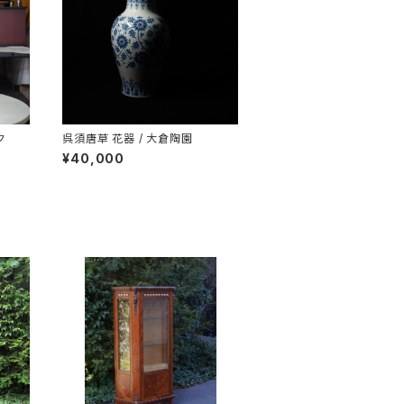
ク
呉須唐草 花器 / 大倉陶園
¥40,000