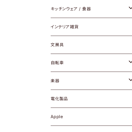
ダイニングセット / ダイニングテーブル
テーブルランプ / デスクスタンド
アクセサリー
キッチンウェア / 食器
リング
ローテーブル / サイドテーブル
フロアライト
財布
グラス / タンブラー
インテリア雑貨
ピアス / イヤリング
デスク / コンソール
バッグ
カップ / マグ
文房具
ネックレス / ペンダント
ドレッサー
アウター
プレート / ボウル
自転車
ブレスレット / バングル
シェルフ
トップス
カトラリー
dahon
楽器
ブローチ
キュリオケース / 飾り棚
ワンピース
ケトル / ティーポット
ギター
電化製品
その他アクセサリー
カップボード / 食器棚
ボトムス
鍋 / フライパン
ベース
Apple