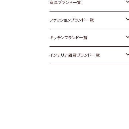
チェスト
靴
Vintage / ヴィンテージ
その他楽器
家具ブランド一覧
その他家具
スカーフ
銀製品
ACME Furniture / アクメ ファニチャー
ファッションブランド一覧
Vintageヴィンテージ / Antiqueアンティ
腕時計
和物 / 作家物
ACTUS / アクタス
agnes b / アニエス ベー
キッチンブランド一覧
ーク
Vintage / ヴィンテージ
その他キッチン雑貨
arflex / アルフレックス
BALLY / バリー
ARABIA / アラビア
インテリア雑貨ブランド一覧
Designers / デザイナーズ
Designers / デザイナーズ
B-COMPANY / ビーカンパニー
BOTTEGA VENETA / ボッテガ・ヴェネ
Baccrat / バカラ
ALESSI / アレッシィ
リメイク / DIY
タ
その他ファッション
BoConcept / ボーコンセプト
Fire-King / ファイヤーキング
Dulton / ダルトン
Burberry / バーバリー
Cassina / カッシーナ
GUSTAFSBERG / グスタフスベリ
Lisa Larson / リサラーソン
Barbour / バブアー
CRASH GATE / (Knot antiques)
Herend / ヘレンド
LLADRO / リアドロ