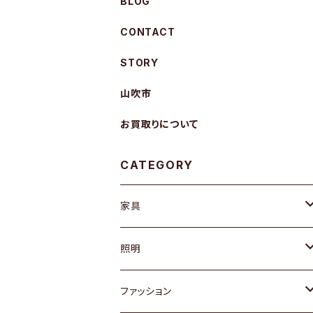
BLOG
CONTACT
STORY
山吹市
お買取りについて
CATEGORY
家具
ソファ / ベンチ
照明
チェア / スツール
ペンダントライト
ファッション