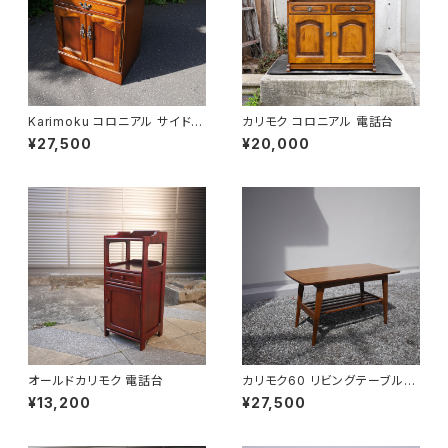
Karimoku コロニアル サイドキ
カリモク コロニアル 電話台
ャビネット
¥27,500
¥20,000
オールドカリモク 電話台
カリモク60 リビングテーブル
小
¥13,200
¥27,500