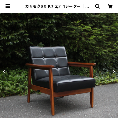
カリモク60 Kチェア 1シーター | トリ
ノス-torinoth- | 新宿区神楽坂のリ
サイクルショップ・古着