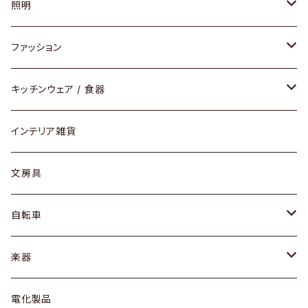
ソファ / ベンチ
照明
チェア / スツール
ペンダントライト
ファッション
ダイニングセット / ダイニングテーブル
テーブルランプ / デスクスタンド
アクセサリー
キッチンウェア / 食器
リング
ローテーブル / サイドテーブル
フロアライト
財布
グラス / タンブラー
インテリア雑貨
ピアス / イヤリング
デスク / コンソール
バッグ
カップ / マグ
文房具
ネックレス / ペンダント
ドレッサー
アウター
プレート / ボウル
自転車
ブレスレット / バングル
シェルフ
トップス
カトラリー
dahon
楽器
ブローチ
キュリオケース / 飾り棚
ワンピース
ケトル / ティーポット
ギター
電化製品