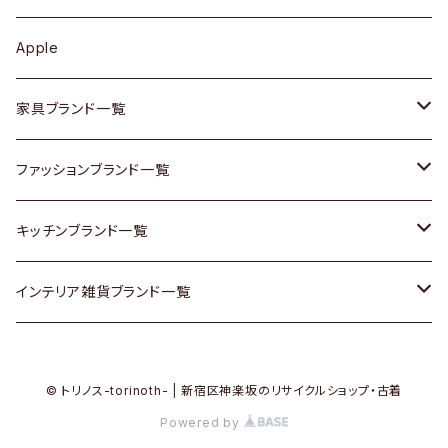
その他アクセサリー
カップボード / 食器棚
ボトムス
鍋 / フライパン
ベース
Apple
チェスト
靴
Vintage / ヴィンテージ
その他楽器
家具ブランド一覧
その他家具
スカーフ
銀製品
ACME Furniture / アクメ ファニチャー
ファッションブランド一覧
Vintageヴィンテージ / Antiqueアンティーク
腕時計
和物 / 作家物
ACTUS / アクタス
agnes b / アニエス ベー
キッチンブランド一覧
Designers / デザイナーズ
Vintage / ヴィンテージ
その他キッチン雑貨
arflex / アルフレックス
BALLY / バリー
ARABIA / アラビア
インテリア雑貨ブランド一覧
リメイク / DIY
Designers / デザイナーズ
B-COMPANY / ビーカンパニー
BOTTEGA VENETA / ボッテガ・ヴェネタ
Baccrat / バカラ
ALESSI / アレッシィ
© トリノス-torinoth- | 新宿区神楽坂のリサイクルショップ・古着
その他ファッション
BoConcept / ボーコンセプト
Burberry / バーバリー
Fire-King / ファイヤーキング
Dulton / ダルトン
Powered by