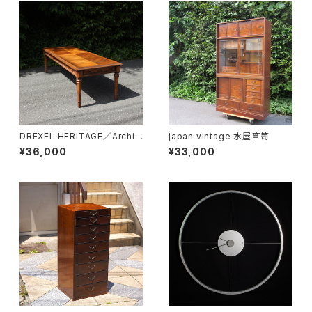
DREXEL HERITAGE／Archit
japan vintage 水屋箪笥
ectual Low Table
¥36,000
¥33,000