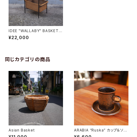
IDEE "WALLABY" BASKET S
TAND
¥22,000
同じカテゴリの商品
Asian Basket
ARABIA “Ruska” カップ＆ソー
サー
¥11,000
¥6,600