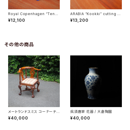
Royal Copenhagen “Tener
ARABIA “Kookki” cutting b
a” Butter Case
oard
¥12,100
¥13,200
その他の商品
メートランドスミス コーナーチェ
呉須唐草 花器 / 大倉陶園
ア
¥40,000
¥40,000