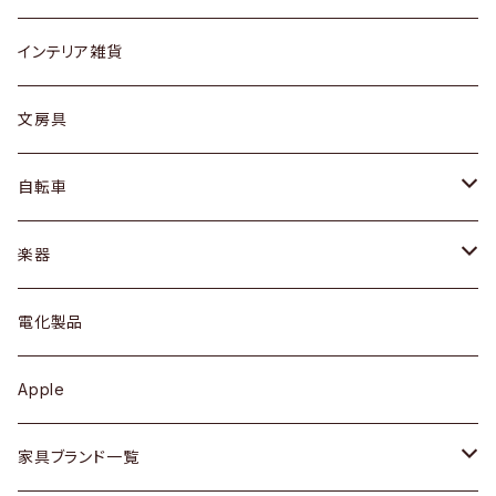
リング
ローテーブル / サイドテーブル
フロアライト
財布
グラス / タンブラー
インテリア雑貨
ピアス / イヤリング
デスク / コンソール
バッグ
カップ / マグ
文房具
ネックレス / ペンダント
ドレッサー
アウター
プレート / ボウル
自転車
ブレスレット / バングル
シェルフ
トップス
カトラリー
dahon
楽器
ブローチ
キュリオケース / 飾り棚
ワンピース
ケトル / ティーポット
ギター
電化製品
その他アクセサリー
カップボード / 食器棚
ボトムス
鍋 / フライパン
ベース
Apple
チェスト
靴
Vintage / ヴィンテージ
その他楽器
家具ブランド一覧