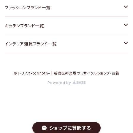
その他家具
スカーフ
銀製品
ACME Furniture / アクメ ファニチャー
ファッションブランド一覧
Vintageヴィンテージ / Antiqueアンティーク
腕時計
和物 / 作家物
ACTUS / アクタス
agnes b / アニエス ベー
キッチンブランド一覧
Designers / デザイナーズ
Vintage / ヴィンテージ
その他キッチン雑貨
arflex / アルフレックス
BALLY / バリー
ARABIA / アラビア
インテリア雑貨ブランド一覧
リメイク / DIY
Designers / デザイナーズ
B-COMPANY / ビーカンパニー
BOTTEGA VENETA / ボッテガ・ヴェネタ
Baccrat / バカラ
ALESSI / アレッシィ
© トリノス-torinoth- | 新宿区神楽坂のリサイクルショップ・古着
その他ファッション
BoConcept / ボーコンセプト
Burberry / バーバリー
Fire-King / ファイヤーキング
Dulton / ダルトン
Powered by
Cassina / カッシーナ
Barbour / バブアー
GUSTAFSBERG / グスタフスベリ
Lisa Larson / リサラーソン
CRASH GATE / (Knot antiques)
BVLGARI / ブルガリ
Herend / ヘレンド
LLADRO / リアドロ
ショップに質問する