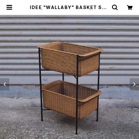
IDEE "WALLABY" BASKET STA
ND | トリノス-torinoth- | 新宿区
神楽坂のリサイクルショップ・古着