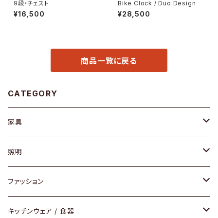
9段・チェスト
Bike Clock / Duo Design
¥16,500
¥28,500
商品一覧に戻る
CATEGORY
家具
ソファ / ベンチ
照明
チェア / スツール
ペンダントライト
ファッション
ダイニングセット / ダイニングテーブル
テーブルランプ / デスクスタンド
アクセサリー
キッチンウェア / 食器