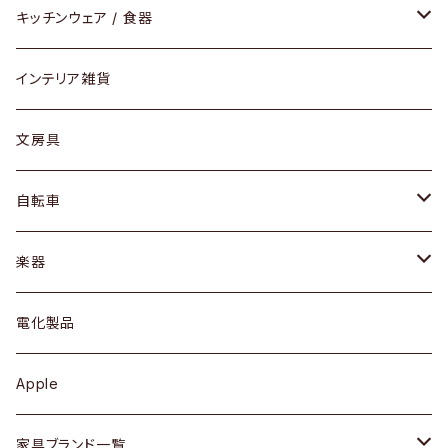
ダイニングセット / ダイニングテーブル
テーブルランプ / デスクスタンド
アクセサリー
キッチンウェア / 食器
リング
ローテーブル / サイドテーブル
フロアライト
財布
グラス / タンブラー
インテリア雑貨
ピアス / イヤリング
デスク / コンソール
バッグ
カップ / マグ
文房具
ネックレス / ペンダント
ドレッサー
アウター
プレート / ボウル
自転車
ブレスレット / バングル
シェルフ
トップス
カトラリー
dahon
楽器
ブローチ
キュリオケース / 飾り棚
ワンピース
ケトル / ティーポット
ギター
電化製品
その他アクセサリー
カップボード / 食器棚
ボトムス
鍋 / フライパン
ベース
Apple
チェスト
靴
Vintage / ヴィンテージ
その他楽器
家具ブランド一覧