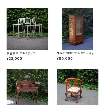
相合家具 アルミチェア
"MARINER" マホガニーキャビ
ネット
¥22,000
¥80,000