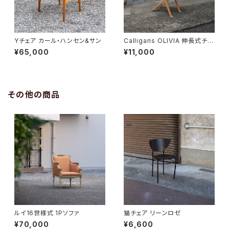
Yチェア カール・ハンセン&サン
Calligaris OLIVIA 伸長式チェ
ア
¥65,000
¥11,000
その他の商品
ルイ16世様式 1Pソファ
猫チェア リーンロゼ
¥70,000
¥6,600