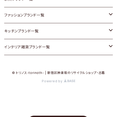
その他家具
スカーフ
銀製品
ACME Furniture / アクメ ファニチャー
ファッションブランド一覧
Vintageヴィンテージ / Antiqueアンティーク
腕時計
和物 / 作家物
ACTUS / アクタス
agnes b / アニエス ベー
キッチンブランド一覧
Designers / デザイナーズ
Vintage / ヴィンテージ
その他キッチン雑貨
arflex / アルフレックス
BALLY / バリー
ARABIA / アラビア
インテリア雑貨ブランド一覧
リメイク / DIY
Designers / デザイナーズ
B-COMPANY / ビーカンパニー
BOTTEGA VENETA / ボッテガ・ヴェネタ
Baccrat / バカラ
ALESSI / アレッシィ
© トリノス-torinoth- | 新宿区神楽坂のリサイクルショップ・古着
その他ファッション
BoConcept / ボーコンセプト
Burberry / バーバリー
Fire-King / ファイヤーキング
Dulton / ダルトン
Powered by
Cassina / カッシーナ
Barbour / バブアー
GUSTAFSBERG / グスタフスベリ
Lisa Larson / リサラーソン
CRASH GATE / (Knot antiques)
BVLGARI / ブルガリ
Herend / ヘレンド
LLADRO / リアドロ