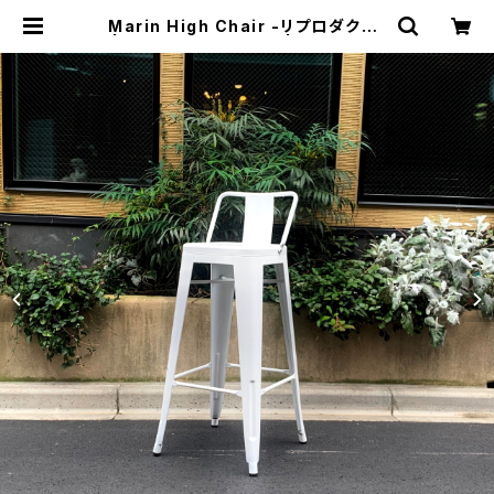
Marin High Chair -リプロダクト-
| トリノス-torinoth- | 新宿区神楽
坂のリサイクルショップ・古着