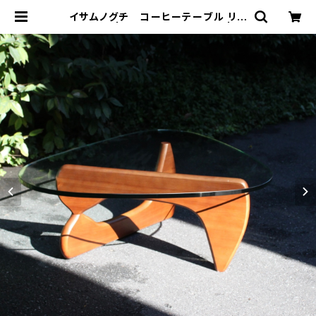
イサムノグチ コーヒーテーブル リプ
ロダクト | トリノス-torinoth- | 新
宿区神楽坂のリサイクルショップ・古
着