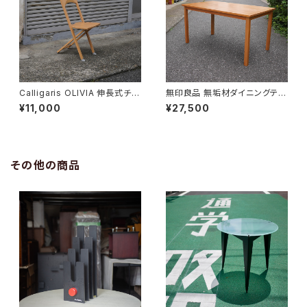
Calligaris OLIVIA 伸長式チェ
無印良品 無垢材ダイニングテー
ア
ブル
¥11,000
¥27,500
その他の商品