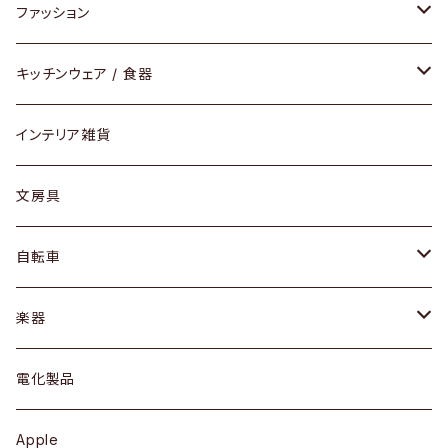
チェア / スツール
ペンダントライト
ファッション
ダイニングセット / ダイニングテーブル
テーブルランプ / デスクスタンド
アクセサリー
キッチンウェア / 食器
リング
ローテーブル / サイドテーブル
フロアライト
財布
グラス / タンブラー
インテリア雑貨
ピアス / イヤリング
デスク / コンソール
バッグ
カップ / マグ
文房具
ネックレス / ペンダント
ドレッサー
アウター
プレート / ボウル
自転車
ブレスレット / バングル
シェルフ
トップス
カトラリー
dahon
楽器
ブローチ
キュリオケース / 飾り棚
ワンピース
ケトル / ティーポット
ギター
電化製品
その他アクセサリー
カップボード / 食器棚
ボトムス
鍋 / フライパン
ベース
Apple