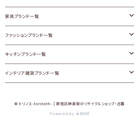
チェスト
靴
Vintage / ヴィンテージ
その他楽器
家具ブランド一覧
その他家具
スカーフ
銀製品
ACME Furniture / アクメ ファニチャー
ファッションブランド一覧
Vintageヴィンテージ / Antiqueアンティーク
腕時計
和物 / 作家物
ACTUS / アクタス
agnes b / アニエス ベー
キッチンブランド一覧
Designers / デザイナーズ
Vintage / ヴィンテージ
その他キッチン雑貨
arflex / アルフレックス
BALLY / バリー
ARABIA / アラビア
インテリア雑貨ブランド一覧
リメイク / DIY
Designers / デザイナーズ
B-COMPANY / ビーカンパニー
BOTTEGA VENETA / ボッテガ・ヴェネタ
Baccrat / バカラ
ALESSI / アレッシィ
© トリノス-torinoth- | 新宿区神楽坂のリサイクルショップ・古着
その他ファッション
BoConcept / ボーコンセプト
Burberry / バーバリー
Fire-King / ファイヤーキング
Dulton / ダルトン
Powered by
Cassina / カッシーナ
Barbour / バブアー
GUSTAFSBERG / グスタフスベリ
Lisa Larson / リサラーソン