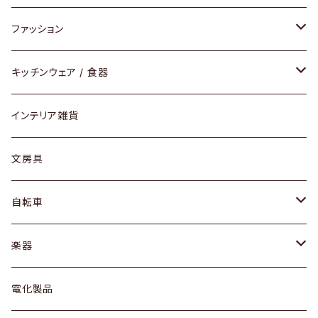
チェア / スツール
ペンダントライト
ファッション
ダイニングセット / ダイニングテーブル
テーブルランプ / デスクスタンド
アクセサリー
キッチンウェア / 食器
リング
ローテーブル / サイドテーブル
フロアライト
財布
グラス / タンブラー
インテリア雑貨
ピアス / イヤリング
デスク / コンソール
バッグ
カップ / マグ
文房具
ネックレス / ペンダント
ドレッサー
アウター
プレート / ボウル
自転車
ブレスレット / バングル
シェルフ
トップス
カトラリー
dahon
楽器
ブローチ
キュリオケース / 飾り棚
ワンピース
ケトル / ティーポット
ギター
電化製品
その他アクセサリー