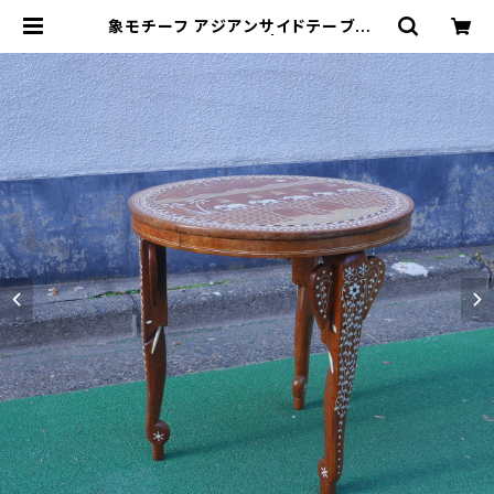
象モチーフ アジアンサイドテーブル |
トリノス-torinoth- | 新宿区神楽坂
のリサイクルショップ・古着