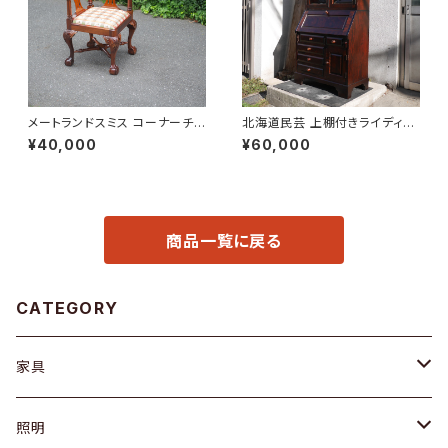
メートランドスミス コーナーチェ
北海道民芸 上棚付きライディン
ア
グビューロー
¥40,000
¥60,000
商品一覧に戻る
CATEGORY
家具
ソファ / ベンチ
照明