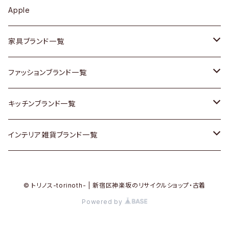
カップボード / 食器棚
ボトムス
鍋 / フライパン
ベース
Apple
チェスト
靴
Vintage / ヴィンテージ
その他楽器
家具ブランド一覧
その他家具
スカーフ
銀製品
ACME Furniture / アクメ ファニチャー
ファッションブランド一覧
Vintageヴィンテージ / Antiqueアンティーク
腕時計
和物 / 作家物
ACTUS / アクタス
agnes b / アニエス ベー
キッチンブランド一覧
Designers / デザイナーズ
Vintage / ヴィンテージ
その他キッチン雑貨
arflex / アルフレックス
BALLY / バリー
ARABIA / アラビア
インテリア雑貨ブランド一覧
リメイク / DIY
Designers / デザイナーズ
B-COMPANY / ビーカンパニー
BOTTEGA VENETA / ボッテガ・ヴェネタ
Baccrat / バカラ
ALESSI / アレッシィ
© トリノス-torinoth- | 新宿区神楽坂のリサイクルショップ・古着
その他ファッション
BoConcept / ボーコンセプト
Burberry / バーバリー
Fire-King / ファイヤーキング
Dulton / ダルトン
Powered by
Cassina / カッシーナ
Barbour / バブアー
GUSTAFSBERG / グスタフスベリ
Lisa Larson / リサラーソン