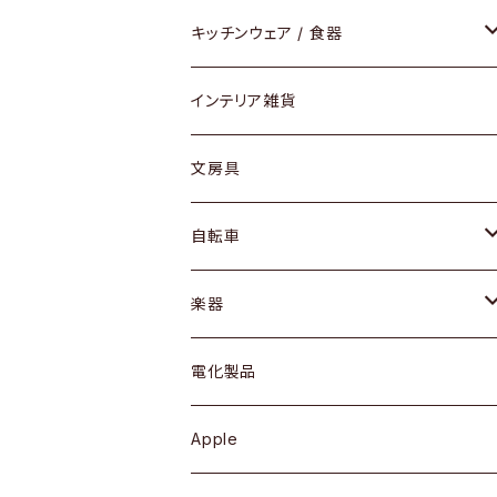
ダイニングセット / ダイニングテーブル
テーブルランプ / デスクスタンド
アクセサリー
キッチンウェア / 食器
リング
ローテーブル / サイドテーブル
フロアライト
財布
グラス / タンブラー
インテリア雑貨
ピアス / イヤリング
デスク / コンソール
バッグ
カップ / マグ
文房具
ネックレス / ペンダント
ドレッサー
アウター
プレート / ボウル
自転車
ブレスレット / バングル
シェルフ
トップス
カトラリー
dahon
楽器
ブローチ
キュリオケース / 飾り棚
ワンピース
ケトル / ティーポット
ギター
電化製品
その他アクセサリー
カップボード / 食器棚
ボトムス
鍋 / フライパン
ベース
Apple