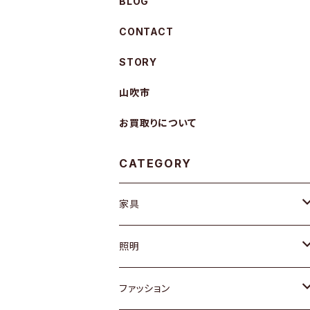
BLOG
CONTACT
STORY
山吹市
お買取りについて
CATEGORY
家具
ソファ / ベンチ
照明
チェア / スツール
ペンダントライト
ファッション