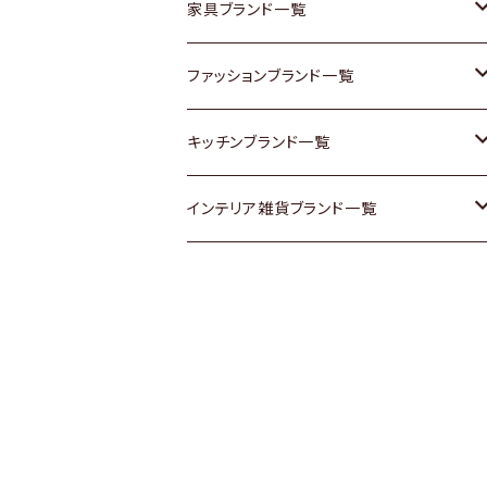
チェスト
靴
Vintage / ヴィンテージ
その他楽器
家具ブランド一覧
その他家具
スカーフ
銀製品
ACME Furniture / アクメ ファニチャー
ファッションブランド一覧
Vintageヴィンテージ / Antiqueアンティ
腕時計
和物 / 作家物
ACTUS / アクタス
agnes b / アニエス ベー
キッチンブランド一覧
ーク
Vintage / ヴィンテージ
その他キッチン雑貨
arflex / アルフレックス
BALLY / バリー
ARABIA / アラビア
インテリア雑貨ブランド一覧
Designers / デザイナーズ
Designers / デザイナーズ
B-COMPANY / ビーカンパニー
BOTTEGA VENETA / ボッテガ・ヴェネ
Baccrat / バカラ
ALESSI / アレッシィ
リメイク / DIY
タ
その他ファッション
BoConcept / ボーコンセプト
Fire-King / ファイヤーキング
Dulton / ダルトン
Burberry / バーバリー
Cassina / カッシーナ
GUSTAFSBERG / グスタフスベリ
Lisa Larson / リサラーソン
Barbour / バブアー
CRASH GATE / (Knot antiques)
Herend / ヘレンド
LLADRO / リアドロ