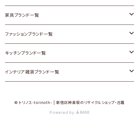
チェスト
靴
Vintage / ヴィンテージ
その他楽器
家具ブランド一覧
その他家具
スカーフ
銀製品
ACME Furniture / アクメ ファニチャー
ファッションブランド一覧
Vintageヴィンテージ / Antiqueアンティーク
腕時計
和物 / 作家物
ACTUS / アクタス
agnes b / アニエス ベー
キッチンブランド一覧
Designers / デザイナーズ
Vintage / ヴィンテージ
その他キッチン雑貨
arflex / アルフレックス
BALLY / バリー
ARABIA / アラビア
インテリア雑貨ブランド一覧
リメイク / DIY
Designers / デザイナーズ
B-COMPANY / ビーカンパニー
BOTTEGA VENETA / ボッテガ・ヴェネタ
Baccrat / バカラ
ALESSI / アレッシィ
© トリノス-torinoth- | 新宿区神楽坂のリサイクルショップ・古着
その他ファッション
BoConcept / ボーコンセプト
Burberry / バーバリー
Fire-King / ファイヤーキング
Dulton / ダルトン
Powered by
Cassina / カッシーナ
Barbour / バブアー
GUSTAFSBERG / グスタフスベリ
Lisa Larson / リサラーソン