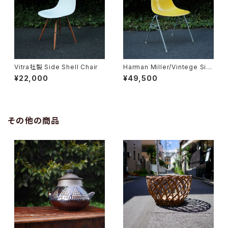
Vitra社製 Side Shell Chair
Harman Miller/Vintege Sid
e Shell Chair 2nd
¥22,000
¥49,500
その他の商品