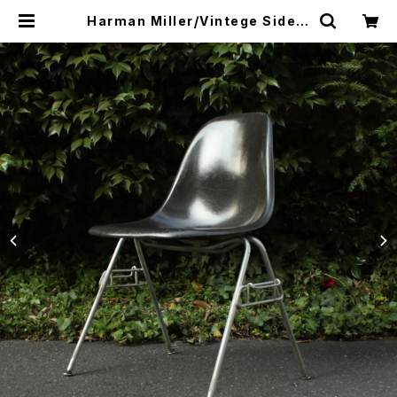
Harman Miller/Vintege Side S
hell Chair 3rd | トリノス-torinot
h- | 新宿区神楽坂のリサイクルショ
ップ・古着