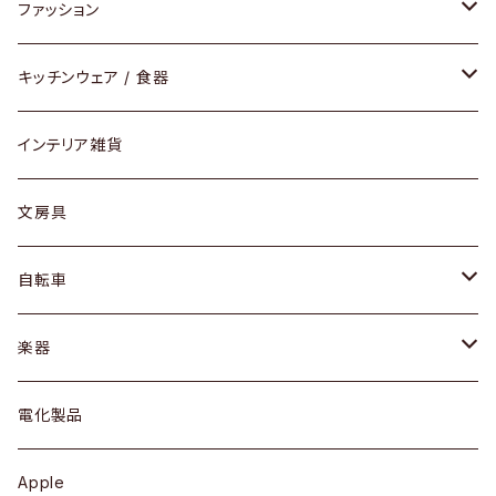
チェア / スツール
ペンダントライト
ファッション
ダイニングセット / ダイニングテーブル
テーブルランプ / デスクスタンド
アクセサリー
キッチンウェア / 食器
リング
ローテーブル / サイドテーブル
フロアライト
財布
グラス / タンブラー
インテリア雑貨
ピアス / イヤリング
デスク / コンソール
バッグ
カップ / マグ
文房具
ネックレス / ペンダント
ドレッサー
アウター
プレート / ボウル
自転車
ブレスレット / バングル
シェルフ
トップス
カトラリー
dahon
楽器
ブローチ
キュリオケース / 飾り棚
ワンピース
ケトル / ティーポット
ギター
電化製品
その他アクセサリー
カップボード / 食器棚
ボトムス
鍋 / フライパン
ベース
Apple