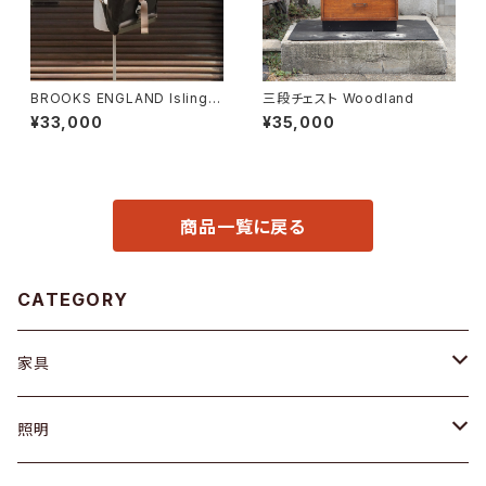
BROOKS ENGLAND Islingto
三段チェスト Woodland
n Rucksack
¥33,000
¥35,000
商品一覧に戻る
CATEGORY
家具
ソファ / ベンチ
照明