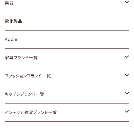
シェルフ
トップス
カトラリー
dahon
楽器
ブローチ
キュリオケース / 飾り棚
ワンピース
ケトル / ティーポット
ギター
電化製品
その他アクセサリー
カップボード / 食器棚
ボトムス
鍋 / フライパン
ベース
Apple
チェスト
靴
Vintage / ヴィンテージ
その他楽器
家具ブランド一覧
その他家具
スカーフ
銀製品
ACME Furniture / アクメ ファニチャー
ファッションブランド一覧
Vintageヴィンテージ / Antiqueアンティーク
腕時計
和物 / 作家物
ACTUS / アクタス
agnes b / アニエス ベー
キッチンブランド一覧
Designers / デザイナーズ
Vintage / ヴィンテージ
その他キッチン雑貨
arflex / アルフレックス
BALLY / バリー
ARABIA / アラビア
インテリア雑貨ブランド一覧
リメイク / DIY
Designers / デザイナーズ
B-COMPANY / ビーカンパニー
BOTTEGA VENETA / ボッテガ・ヴェネタ
Baccrat / バカラ
ALESSI / アレッシィ