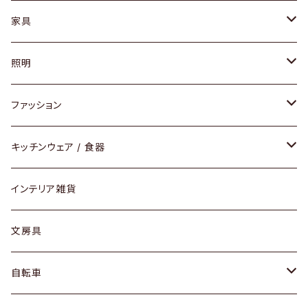
家具
ソファ / ベンチ
照明
チェア / スツール
ペンダントライト
ファッション
ダイニングセット / ダイニングテーブル
テーブルランプ / デスクスタンド
アクセサリー
キッチンウェア / 食器
リング
ローテーブル / サイドテーブル
フロアライト
財布
グラス / タンブラー
インテリア雑貨
ピアス / イヤリング
デスク / コンソール
バッグ
カップ / マグ
文房具
ネックレス / ペンダント
ドレッサー
アウター
プレート / ボウル
自転車
ブレスレット / バングル