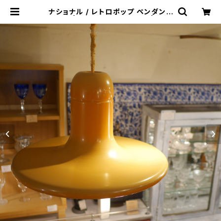
ナショナル / レトロポップ ペンダント
ライト | トリノス-torinoth- | 新宿
区神楽坂のリサイクルショップ・古着