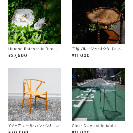
Herend Rothschild Bird ミ
三越ブルージュ・オクタゴンワゴ
ニティーポット
ン
¥27,500
¥11,000
Yチェア カール・ハンセン&サン
Clear Curve side table
¥70,000
¥11,000