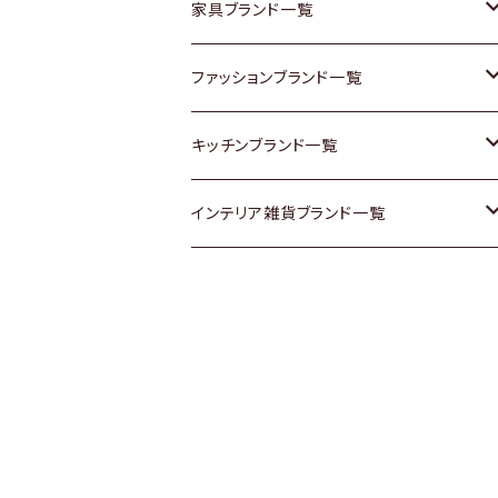
チェスト
靴
Vintage / ヴィンテージ
その他楽器
家具ブランド一覧
その他家具
スカーフ
銀製品
ACME Furniture / アクメ ファニチャー
ファッションブランド一覧
Vintageヴィンテージ / Antiqueアンティ
腕時計
和物 / 作家物
ACTUS / アクタス
agnes b / アニエス ベー
キッチンブランド一覧
ーク
Vintage / ヴィンテージ
その他キッチン雑貨
arflex / アルフレックス
BALLY / バリー
ARABIA / アラビア
インテリア雑貨ブランド一覧
Designers / デザイナーズ
Designers / デザイナーズ
B-COMPANY / ビーカンパニー
BOTTEGA VENETA / ボッテガ・ヴェネ
Baccrat / バカラ
ALESSI / アレッシィ
リメイク / DIY
タ
その他ファッション
BoConcept / ボーコンセプト
Fire-King / ファイヤーキング
Dulton / ダルトン
Burberry / バーバリー
Cassina / カッシーナ
GUSTAFSBERG / グスタフスベリ
Lisa Larson / リサラーソン
Barbour / バブアー
CRASH GATE / (Knot antiques)
Herend / ヘレンド
LLADRO / リアドロ