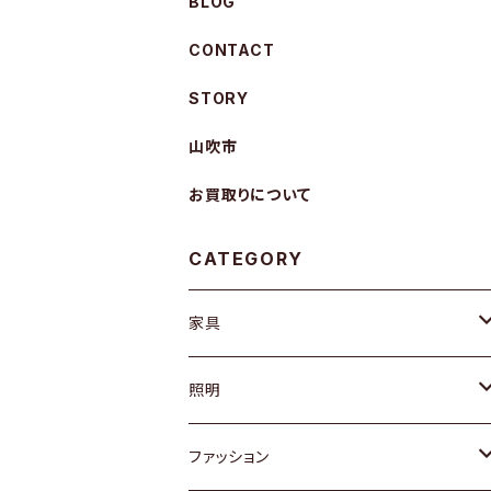
BLOG
CONTACT
STORY
山吹市
お買取りについて
CATEGORY
家具
ソファ / ベンチ
照明
チェア / スツール
ペンダントライト
ファッション