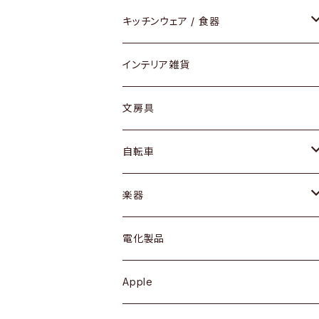
ダイニングセット / ダイニングテーブル
テーブルランプ / デスクスタンド
アクセサリー
キッチンウェア / 食器
リング
ローテーブル / サイドテーブル
フロアライト
財布
グラス / タンブラー
インテリア雑貨
ピアス / イヤリング
デスク / コンソール
バッグ
カップ / マグ
文房具
ネックレス / ペンダント
ドレッサー
アウター
プレート / ボウル
自転車
ブレスレット / バングル
シェルフ
トップス
カトラリー
dahon
楽器
ブローチ
キュリオケース / 飾り棚
ワンピース
ケトル / ティーポット
ギター
電化製品
その他アクセサリー
カップボード / 食器棚
ボトムス
鍋 / フライパン
ベース
Apple