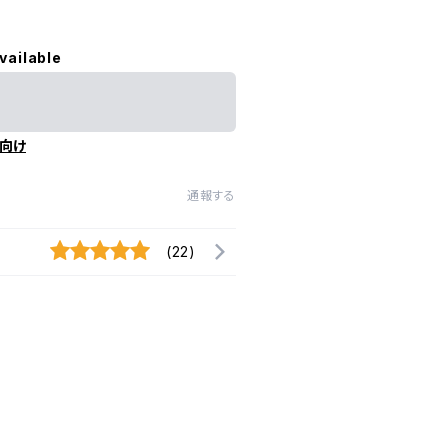
vailable
向け
通報する
(22)