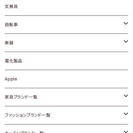
ピアス / イヤリング
デスク / コンソール
バッグ
カップ / マグ
文房具
ネックレス / ペンダント
ドレッサー
アウター
プレート / ボウル
自転車
ブレスレット / バングル
シェルフ
トップス
カトラリー
dahon
楽器
ブローチ
キュリオケース / 飾り棚
ワンピース
ケトル / ティーポット
ギター
電化製品
その他アクセサリー
カップボード / 食器棚
ボトムス
鍋 / フライパン
ベース
Apple
チェスト
靴
Vintage / ヴィンテージ
その他楽器
家具ブランド一覧
その他家具
スカーフ
銀製品
ACME Furniture / アクメ ファニチャー
ファッションブランド一覧
Vintageヴィンテージ / Antiqueアンティーク
腕時計
和物 / 作家物
ACTUS / アクタス
agnes b / アニエス ベー