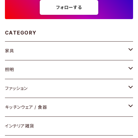
フォローする
CATEGORY
家具
ソファ / ベンチ
照明
チェア / スツール
ペンダントライト
ファッション
ダイニングセット / ダイニングテーブル
テーブルランプ / デスクスタンド
アクセサリー
キッチンウェア / 食器
リング
ローテーブル / サイドテーブル
フロアライト
財布
グラス / タンブラー
インテリア雑貨